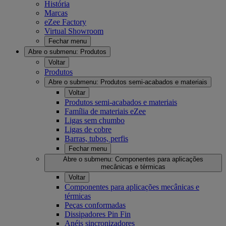
História
Marcas
eZee Factory
Virtual Showroom
Fechar menu
Abre o submenu:
Produtos
Voltar
Produtos
Abre o submenu:
Produtos semi-acabados e materiais
Voltar
Produtos semi-acabados e materiais
Família de materiais eZee
Ligas sem chumbo
Ligas de cobre
Barras, tubos, perfis
Fechar menu
Abre o submenu:
Componentes para aplicações
mecânicas e térmicas
Voltar
Componentes para aplicações mecânicas e
térmicas
Peças conformadas
Dissipadores Pin Fin
Anéis sincronizadores