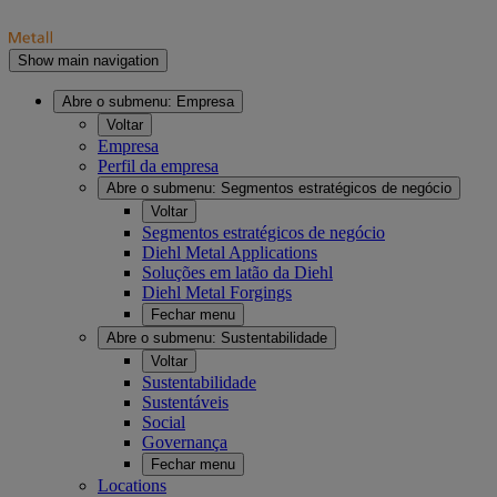
Show main navigation
Abre o submenu:
Empresa
Voltar
Empresa
Perfil da empresa
Abre o submenu:
Segmentos estratégicos de negócio
Voltar
Segmentos estratégicos de negócio
Diehl Metal Applications
Soluções em latão da Diehl
Diehl Metal Forgings
Fechar menu
Abre o submenu:
Sustentabilidade
Voltar
Sustentabilidade
Sustentáveis
Social
Governança
Fechar menu
Locations