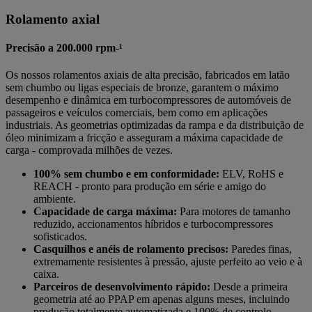
Rolamento axial
Precisão a 200.000 rpm-¹
Os nossos rolamentos axiais de alta precisão, fabricados em latão
sem chumbo ou ligas especiais de bronze, garantem o máximo
desempenho e dinâmica em turbocompressores de automóveis de
passageiros e veículos comerciais, bem como em aplicações
industriais. As geometrias optimizadas da rampa e da distribuição de
óleo minimizam a fricção e asseguram a máxima capacidade de
carga - comprovada milhões de vezes.
100% sem chumbo e em conformidade:
ELV, RoHS e
REACH - pronto para produção em série e amigo do
ambiente.
Capacidade de carga máxima:
Para motores de tamanho
reduzido, accionamentos híbridos e turbocompressores
sofisticados.
Casquilhos e anéis de rolamento precisos:
Paredes finas,
extremamente resistentes à pressão, ajuste perfeito ao veio e à
caixa.
Parceiros de desenvolvimento rápido:
Desde a primeira
geometria até ao PPAP em apenas alguns meses, incluindo
produção totalmente automatizada e 100% de controlo.