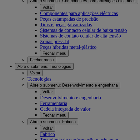
Abre o submenu:
Componentes para aplicações eléctricas
Voltar
Componentes para aplicações eléctricas
Peças estampadas de precisão
Tiras e peças galvanizadas
Sistemas de contacto celular de baixa tensão
Sistemas de contato celular de alta tensão
Zonas press-fit
Peças híbridas metal-plástico
Fechar menu
Fechar menu
Abre o submenu:
Tecnologias
Voltar
Tecnologias
Abre o submenu:
Desenvolvimento e engenharia
Voltar
Desenvolvimento e engenharia
Ferramentaria
Cadeia integrada de valor
Fechar menu
Abre o submenu:
Fabrico
Voltar
Fabrico
Tecnologia de conformação e usinagem