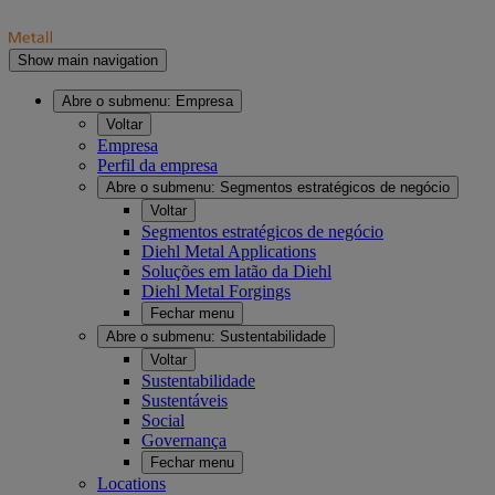
Show main navigation
Abre o submenu:
Empresa
Voltar
Empresa
Perfil da empresa
Abre o submenu:
Segmentos estratégicos de negócio
Voltar
Segmentos estratégicos de negócio
Diehl Metal Applications
Soluções em latão da Diehl
Diehl Metal Forgings
Fechar menu
Abre o submenu:
Sustentabilidade
Voltar
Sustentabilidade
Sustentáveis
Social
Governança
Fechar menu
Locations