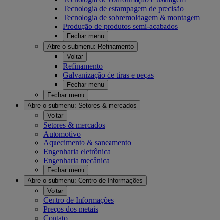
Tecnologia de estampagem de precisão
Tecnologia de sobremoldagem & montagem
Produção de produtos semi-acabados
Fechar menu
Abre o submenu:
Refinamento
Voltar
Refinamento
Galvanização de tiras e peças
Fechar menu
Fechar menu
Abre o submenu:
Setores & mercados
Voltar
Setores & mercados
Automotivo
Aquecimento & saneamento
Engenharia eletrônica
Engenharia mecânica
Fechar menu
Abre o submenu:
Centro de Informações
Voltar
Centro de Informações
Preços dos metais
Contato