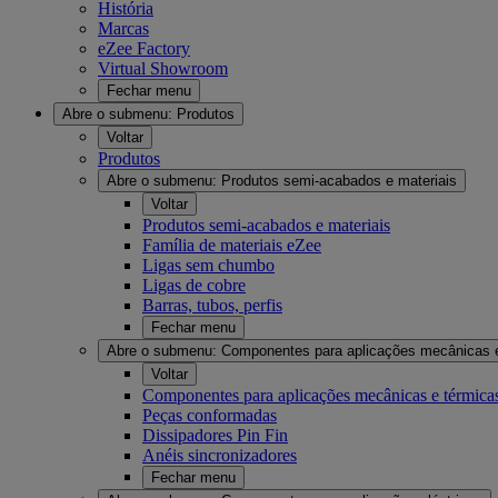
História
Marcas
eZee Factory
Virtual Showroom
Fechar menu
Abre o submenu:
Produtos
Voltar
Produtos
Abre o submenu:
Produtos semi-acabados e materiais
Voltar
Produtos semi-acabados e materiais
Família de materiais eZee
Ligas sem chumbo
Ligas de cobre
Barras, tubos, perfis
Fechar menu
Abre o submenu:
Componentes para aplicações mecânicas 
Voltar
Componentes para aplicações mecânicas e térmica
Peças conformadas
Dissipadores Pin Fin
Anéis sincronizadores
Fechar menu