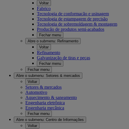
Voltar
Fabrico
Tecnologia de conformação e usinagem
Tecnologia de estampagem de precisão
Tecnologia de sobremoldagem & montagem
Produção de produtos semi-acabados
Fechar menu
Abre o submenu:
Refinamento
Voltar
Refinamento
Galvanização de tiras e peças
Fechar menu
Fechar menu
Abre o submenu:
Setores & mercados
Voltar
Setores & mercados
Automotivo
Aquecimento & saneamento
Engenharia eletrônica
Engenharia mecânica
Fechar menu
Abre o submenu:
Centro de Informações
Voltar