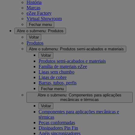
História
Marcas
eZee Factory
Virtual Showroom
Fechar menu
Abre o submenu:
Produtos
Voltar
Produtos
Abre o submenu:
Produtos semi-acabados e materiais
Voltar
Produtos semi-acabados e materiais
Família de materiais eZee
Ligas sem chumbo
Ligas de cobre
Barras, tubos, perfis
Fechar menu
Abre o submenu:
Componentes para aplicações
mecânicas e térmicas
Voltar
Componentes para aplicações mecânicas e
térmicas
Peças conformadas
Dissipadores Pin Fin
Anéis sincronizadores