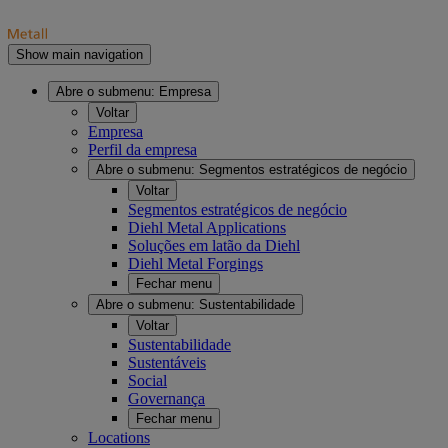
Show main navigation
Abre o submenu:
Empresa
Voltar
Empresa
Perfil da empresa
Abre o submenu:
Segmentos estratégicos de negócio
Voltar
Segmentos estratégicos de negócio
Diehl Metal Applications
Soluções em latão da Diehl
Diehl Metal Forgings
Fechar menu
Abre o submenu:
Sustentabilidade
Voltar
Sustentabilidade
Sustentáveis
Social
Governança
Fechar menu
Locations