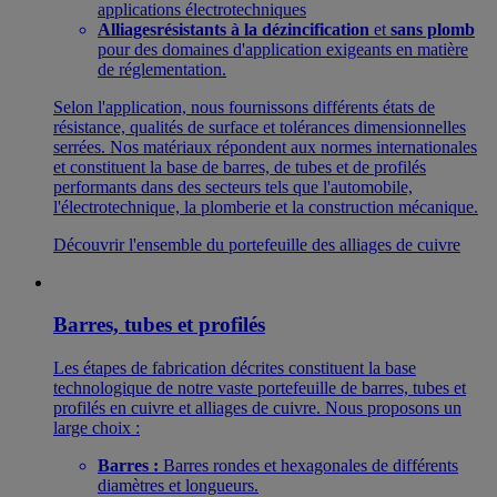
applications électrotechniques
Alliages
résistants à la dézincification
et
sans plomb
pour des domaines d'application exigeants en matière
de réglementation.
Selon l'application, nous fournissons différents états de
résistance, qualités de surface et tolérances dimensionnelles
serrées. Nos matériaux répondent aux normes internationales
et constituent la base de barres, de tubes et de profilés
performants dans des secteurs tels que l'automobile,
l'électrotechnique, la plomberie et la construction mécanique.
Découvrir l'ensemble du portefeuille des alliages de cuivre
Barres, tubes et profilés
Les étapes de fabrication décrites constituent la base
technologique de notre vaste portefeuille de barres, tubes et
profilés en cuivre et alliages de cuivre. Nous proposons un
large choix :
Barres :
Barres rondes et hexagonales de différents
diamètres et longueurs.