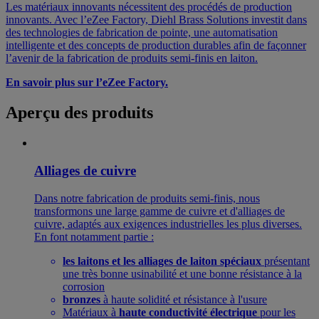
Les matériaux innovants nécessitent des procédés de production
innovants. Avec l’eZee Factory, Diehl Brass Solutions investit dans
des technologies de fabrication de pointe, une automatisation
intelligente et des concepts de production durables afin de façonner
l’avenir de la fabrication de produits semi-finis en laiton.
En savoir plus sur l’eZee Factory.
Aperçu des produits
Alliages de cuivre
Dans notre fabrication de produits semi-finis, nous
transformons une large gamme de cuivre et d'alliages de
cuivre, adaptés aux exigences industrielles les plus diverses.
En font notamment partie :
les laitons et les alliages de laiton spéciaux
présentant
une très bonne usinabilité et une bonne résistance à la
corrosion
bronzes
à haute solidité et résistance à l'usure
Matériaux à
haute conductivité électrique
pour les