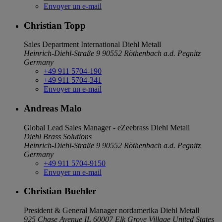
Envoyer un e-mail
Christian Topp
Sales Department International
Diehl Metall
Heinrich-Diehl-Straße 9
90552 Röthenbach a.d. Pegnitz
Germany
+49 911 5704-190
+49 911 5704-341
Envoyer un e-mail
Andreas Malo
Global Lead Sales Manager - eZeebrass
Diehl Metall
Diehl Brass Solutions
Heinrich-Diehl-Straße 9
90552 Röthenbach a.d. Pegnitz
Germany
+49 911 5704-9150
Envoyer un e-mail
Christian Buehler
President & General Manager nordamerika
Diehl Metall
925 Chase Avenue
IL 60007 Elk Grove Village
United States