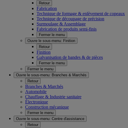
Retour
Fabrication
Technique de formage & enlèvement de copeaux
Technique de découpage de précision
Surmoulage & Assemblage
Fabrication de produits semi-finis
Fermer le menu
Ouvre le sous-menu:
Finition
Retour
Finition
Galvanisation de bandes & de pièces
Fermer le menu
Fermer le menu
Ouvre le sous-menu:
Branches & Marchés
Retour
Branches & Marchés
Automobile
Chauffage & Industrie sanitaire
Électronique
Construction mécanique
Fermer le menu
Ouvre le sous-menu:
Centre d'assistance
Retour