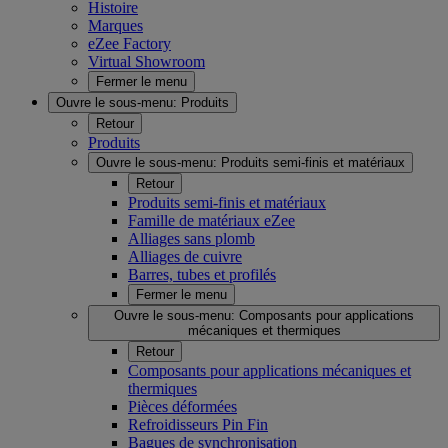
Histoire
Marques
eZee Factory
Virtual Showroom
Fermer le menu
Ouvre le sous-menu:
Produits
Retour
Produits
Ouvre le sous-menu:
Produits semi-finis et matériaux
Retour
Produits semi-finis et matériaux
Famille de matériaux eZee
Alliages sans plomb
Alliages de cuivre
Barres, tubes et profilés
Fermer le menu
Ouvre le sous-menu:
Composants pour applications
mécaniques et thermiques
Retour
Composants pour applications mécaniques et
thermiques
Pièces déformées
Refroidisseurs Pin Fin
Bagues de synchronisation