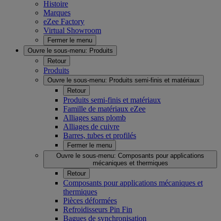
Histoire
Marques
eZee Factory
Virtual Showroom
Fermer le menu
Ouvre le sous-menu:
Produits
Retour
Produits
Ouvre le sous-menu:
Produits semi-finis et matériaux
Retour
Produits semi-finis et matériaux
Famille de matériaux eZee
Alliages sans plomb
Alliages de cuivre
Barres, tubes et profilés
Fermer le menu
Ouvre le sous-menu:
Composants pour applications
mécaniques et thermiques
Retour
Composants pour applications mécaniques et
thermiques
Pièces déformées
Refroidisseurs Pin Fin
Bagues de synchronisation