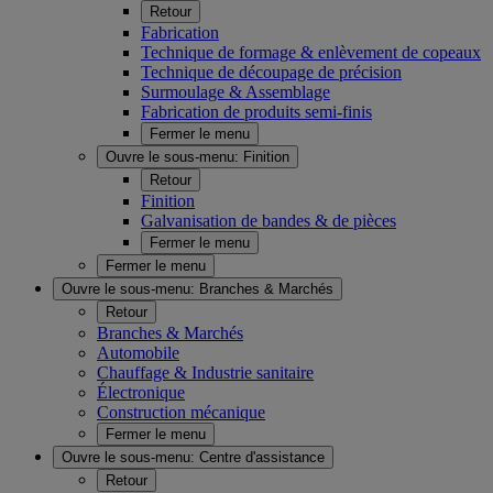
Retour
Fabrication
Technique de formage & enlèvement de copeaux
Technique de découpage de précision
Surmoulage & Assemblage
Fabrication de produits semi-finis
Fermer le menu
Ouvre le sous-menu:
Finition
Retour
Finition
Galvanisation de bandes & de pièces
Fermer le menu
Fermer le menu
Ouvre le sous-menu:
Branches & Marchés
Retour
Branches & Marchés
Automobile
Chauffage & Industrie sanitaire
Électronique
Construction mécanique
Fermer le menu
Ouvre le sous-menu:
Centre d'assistance
Retour