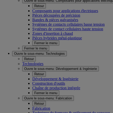
Ouvre le sous-menu:
Composants pour applications électriq
Retour
Composants pour applications électriques
Pièces découpées de précision
Bandes & pièces galvanisées
Systèmes de contacts cellulaires basse tension
Systèmes de contact cellulaires haute tension
Zones d'insertion à chaud
Pièces hybrides métal-plastique
Fermer le menu
Fermer le menu
Ouvre le sous-menu:
Technologies
Retour
Technologies
Ouvre le sous-menu:
Développement & Ingénierie
Retour
Développement & Ingénierie
Construction d'outils
Chaîne de production intégrée
Fermer le menu
Ouvre le sous-menu:
Fabrication
Retour
Fabrication
Technique de formage & enlèvement de copeaux