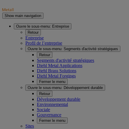
Show main navigation
Ouvre le sous-menu:
Entreprise
Retour
Entreprise
Profil de l’entreprise
Ouvre le sous-menu:
Segments d'activité stratégiques
Retour
Segments d'activité stratégiques
Diehl Metal Applications
Diehl Brass Solutions
Diehl Metal Forgings
Fermer le menu
Ouvre le sous-menu:
Développement durable
Retour
Développement durable
Environnemental
Sociale
Gouvernance
Fermer le menu
Sites