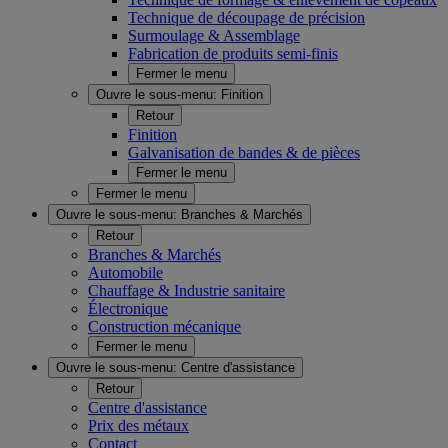
Technique de découpage de précision
Surmoulage & Assemblage
Fabrication de produits semi-finis
Fermer le menu
Ouvre le sous-menu:
Finition
Retour
Finition
Galvanisation de bandes & de pièces
Fermer le menu
Fermer le menu
Ouvre le sous-menu:
Branches & Marchés
Retour
Branches & Marchés
Automobile
Chauffage & Industrie sanitaire
Électronique
Construction mécanique
Fermer le menu
Ouvre le sous-menu:
Centre d'assistance
Retour
Centre d'assistance
Prix des métaux
Contact