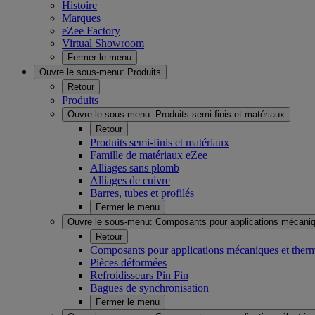
Histoire
Marques
eZee Factory
Virtual Showroom
Fermer le menu
Ouvre le sous-menu:
Produits
Retour
Produits
Ouvre le sous-menu:
Produits semi-finis et matériaux
Retour
Produits semi-finis et matériaux
Famille de matériaux eZee
Alliages sans plomb
Alliages de cuivre
Barres, tubes et profilés
Fermer le menu
Ouvre le sous-menu:
Composants pour applications mécaniq
Retour
Composants pour applications mécaniques et ther
Pièces déformées
Refroidisseurs Pin Fin
Bagues de synchronisation
Fermer le menu