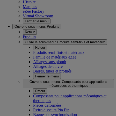
Histoire
Marques
eZee Factory
Virtual Showroom
Fermer le menu
Ouvre le sous-menu:
Produits
Retour
Produits
Ouvre le sous-menu:
Produits semi-finis et matériaux
Retour
Produits semi-finis et matériaux
Famille de matériaux eZee
Alliages sans plomb
Alliages de cuivre
Barres, tubes et profilés
Fermer le menu
Ouvre le sous-menu:
Composants pour applications
mécaniques et thermiques
Retour
Composants pour applications mécaniques et
thermiques
Pièces déformées
Refroidisseurs Pin Fin
Bagues de synchronisation