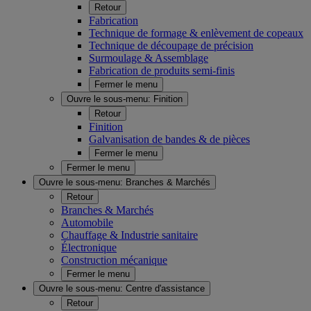
Retour
Fabrication
Technique de formage & enlèvement de copeaux
Technique de découpage de précision
Surmoulage & Assemblage
Fabrication de produits semi-finis
Fermer le menu
Ouvre le sous-menu:
Finition
Retour
Finition
Galvanisation de bandes & de pièces
Fermer le menu
Fermer le menu
Ouvre le sous-menu:
Branches & Marchés
Retour
Branches & Marchés
Automobile
Chauffage & Industrie sanitaire
Électronique
Construction mécanique
Fermer le menu
Ouvre le sous-menu:
Centre d'assistance
Retour