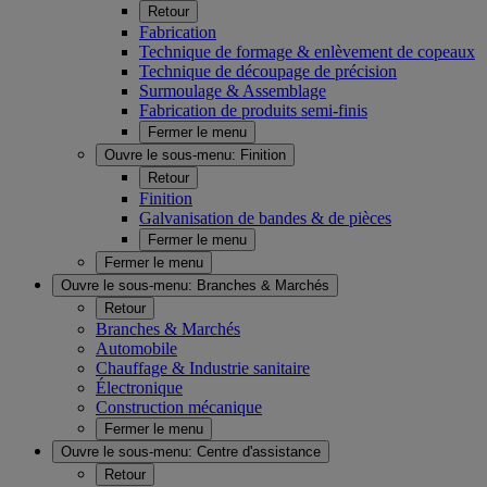
Retour
Fabrication
Technique de formage & enlèvement de copeaux
Technique de découpage de précision
Surmoulage & Assemblage
Fabrication de produits semi-finis
Fermer le menu
Ouvre le sous-menu:
Finition
Retour
Finition
Galvanisation de bandes & de pièces
Fermer le menu
Fermer le menu
Ouvre le sous-menu:
Branches & Marchés
Retour
Branches & Marchés
Automobile
Chauffage & Industrie sanitaire
Électronique
Construction mécanique
Fermer le menu
Ouvre le sous-menu:
Centre d'assistance
Retour