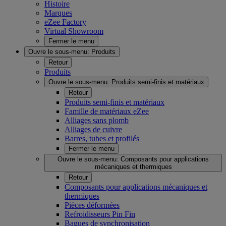
Histoire
Marques
eZee Factory
Virtual Showroom
Fermer le menu
Ouvre le sous-menu:
Produits
Retour
Produits
Ouvre le sous-menu:
Produits semi-finis et matériaux
Retour
Produits semi-finis et matériaux
Famille de matériaux eZee
Alliages sans plomb
Alliages de cuivre
Barres, tubes et profilés
Fermer le menu
Ouvre le sous-menu:
Composants pour applications
mécaniques et thermiques
Retour
Composants pour applications mécaniques et
thermiques
Pièces déformées
Refroidisseurs Pin Fin
Bagues de synchronisation