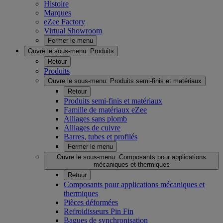
Histoire
Marques
eZee Factory
Virtual Showroom
Fermer le menu
Ouvre le sous-menu:
Produits
Retour
Produits
Ouvre le sous-menu:
Produits semi-finis et matériaux
Retour
Produits semi-finis et matériaux
Famille de matériaux eZee
Alliages sans plomb
Alliages de cuivre
Barres, tubes et profilés
Fermer le menu
Ouvre le sous-menu:
Composants pour applications
mécaniques et thermiques
Retour
Composants pour applications mécaniques et
thermiques
Pièces déformées
Refroidisseurs Pin Fin
Bagues de synchronisation