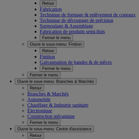
Retour
Fabrication
Technique de formage & enlèvement de copeaux
Technique de découpage de précision
Surmoulage & Assemblage
Fabrication de produits semi-finis
Fermer le menu
Ouvre le sous-menu:
Finition
Retour
Finition
Galvanisation de bandes & de pièces
Fermer le menu
Fermer le menu
Ouvre le sous-menu:
Branches & Marchés
Retour
Branches & Marchés
Automobile
Chauffage & Industrie sanitaire
Électronique
Construction mécanique
Fermer le menu
Ouvre le sous-menu:
Centre d'assistance
Retour