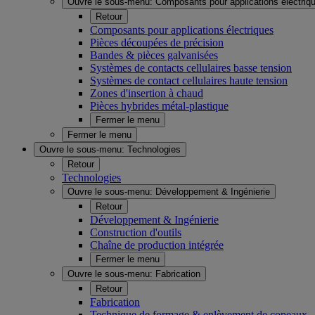
Ouvre le sous-menu:
Composants pour applications électriq
Retour
Composants pour applications électriques
Pièces découpées de précision
Bandes & pièces galvanisées
Systèmes de contacts cellulaires basse tension
Systèmes de contact cellulaires haute tension
Zones d'insertion à chaud
Pièces hybrides métal-plastique
Fermer le menu
Fermer le menu
Ouvre le sous-menu:
Technologies
Retour
Technologies
Ouvre le sous-menu:
Développement & Ingénierie
Retour
Développement & Ingénierie
Construction d'outils
Chaîne de production intégrée
Fermer le menu
Ouvre le sous-menu:
Fabrication
Retour
Fabrication
Technique de formage & enlèvement de copeaux