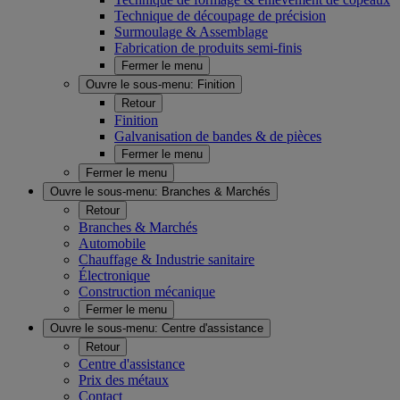
Technique de découpage de précision
Surmoulage & Assemblage
Fabrication de produits semi-finis
Fermer le menu
Ouvre le sous-menu:
Finition
Retour
Finition
Galvanisation de bandes & de pièces
Fermer le menu
Fermer le menu
Ouvre le sous-menu:
Branches & Marchés
Retour
Branches & Marchés
Automobile
Chauffage & Industrie sanitaire
Électronique
Construction mécanique
Fermer le menu
Ouvre le sous-menu:
Centre d'assistance
Retour
Centre d'assistance
Prix des métaux
Contact