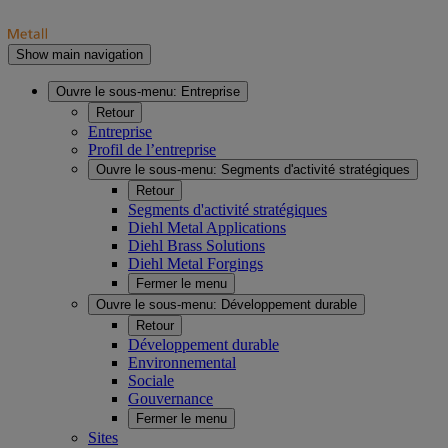
Show main navigation
Ouvre le sous-menu:
Entreprise
Retour
Entreprise
Profil de l’entreprise
Ouvre le sous-menu:
Segments d'activité stratégiques
Retour
Segments d'activité stratégiques
Diehl Metal Applications
Diehl Brass Solutions
Diehl Metal Forgings
Fermer le menu
Ouvre le sous-menu:
Développement durable
Retour
Développement durable
Environnemental
Sociale
Gouvernance
Fermer le menu
Sites