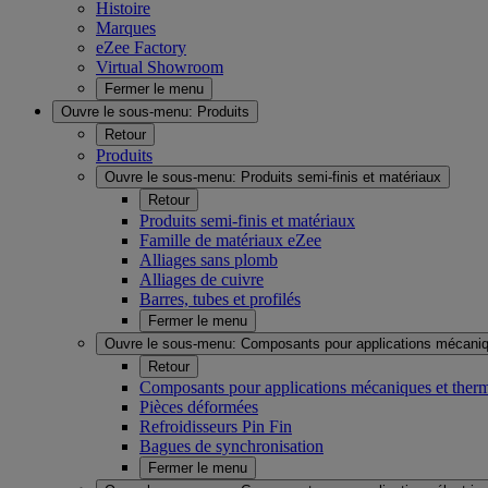
Histoire
Marques
eZee Factory
Virtual Showroom
Fermer le menu
Ouvre le sous-menu:
Produits
Retour
Produits
Ouvre le sous-menu:
Produits semi-finis et matériaux
Retour
Produits semi-finis et matériaux
Famille de matériaux eZee
Alliages sans plomb
Alliages de cuivre
Barres, tubes et profilés
Fermer le menu
Ouvre le sous-menu:
Composants pour applications mécaniq
Retour
Composants pour applications mécaniques et ther
Pièces déformées
Refroidisseurs Pin Fin
Bagues de synchronisation
Fermer le menu