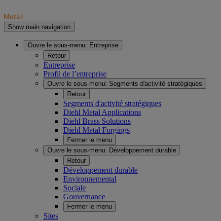
Show main navigation
Ouvre le sous-menu:
Entreprise
Retour
Entreprise
Profil de l’entreprise
Ouvre le sous-menu:
Segments d'activité stratégiques
Retour
Segments d'activité stratégiques
Diehl Metal Applications
Diehl Brass Solutions
Diehl Metal Forgings
Fermer le menu
Ouvre le sous-menu:
Développement durable
Retour
Développement durable
Environnemental
Sociale
Gouvernance
Fermer le menu
Sites