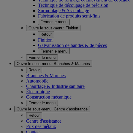
Technique de découpage de précision
Surmoulage & Assemblage
Fabrication de produits semi-finis
Fermer le menu
Ouvre le sous-menu:
Finition
Retour
Finition
Galvanisation de bandes & de pièces
Fermer le menu
Fermer le menu
Ouvre le sous-menu:
Branches & Marchés
Retour
Branches & Marchés
Automobile
Chauffage & Industrie sanitaire
Électronique
Construction mécanique
Fermer le menu
Ouvre le sous-menu:
Centre d'assistance
Retour
Centre d'assistance
Prix des métaux
Contact