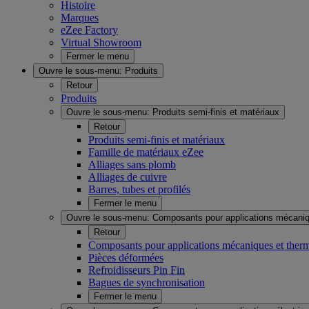
Histoire
Marques
eZee Factory
Virtual Showroom
Fermer le menu
Ouvre le sous-menu:
Produits
Retour
Produits
Ouvre le sous-menu:
Produits semi-finis et matériaux
Retour
Produits semi-finis et matériaux
Famille de matériaux eZee
Alliages sans plomb
Alliages de cuivre
Barres, tubes et profilés
Fermer le menu
Ouvre le sous-menu:
Composants pour applications mécaniq
Retour
Composants pour applications mécaniques et ther
Pièces déformées
Refroidisseurs Pin Fin
Bagues de synchronisation
Fermer le menu