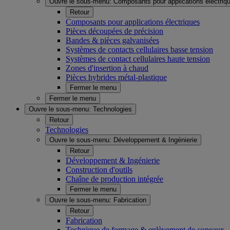
Ouvre le sous-menu:
Composants pour applications électriq
Retour
Composants pour applications électriques
Pièces découpées de précision
Bandes & pièces galvanisées
Systèmes de contacts cellulaires basse tension
Systèmes de contact cellulaires haute tension
Zones d'insertion à chaud
Pièces hybrides métal-plastique
Fermer le menu
Fermer le menu
Ouvre le sous-menu:
Technologies
Retour
Technologies
Ouvre le sous-menu:
Développement & Ingénierie
Retour
Développement & Ingénierie
Construction d'outils
Chaîne de production intégrée
Fermer le menu
Ouvre le sous-menu:
Fabrication
Retour
Fabrication
Technique de formage & enlèvement de copeaux