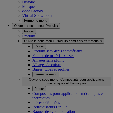
Histoire
Marques
eZee Factory
Virtual Showroom
Fermer le menu
Ouvre le sous-menu:
Produits
Retour
Produits
Ouvre le sous-menu:
Produits semi-finis et matériaux
Retour
Produits semi-finis et matériaux
Famille de matériaux eZee
Alliages sans plomb
Alliages de cuivre
Barres, tubes et profilés
Fermer le menu
Ouvre le sous-menu:
Composants pour applications
mécaniques et thermiques
Retour
Composants pour applications mécaniques et
thermiques
Pièces déformées
Refroidisseurs Pin Fin
Bagues de synchronisation