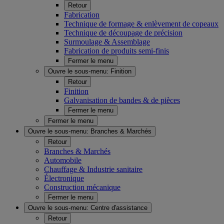
Retour
Fabrication
Technique de formage & enlèvement de copeaux
Technique de découpage de précision
Surmoulage & Assemblage
Fabrication de produits semi-finis
Fermer le menu
Ouvre le sous-menu:
Finition
Retour
Finition
Galvanisation de bandes & de pièces
Fermer le menu
Fermer le menu
Ouvre le sous-menu:
Branches & Marchés
Retour
Branches & Marchés
Automobile
Chauffage & Industrie sanitaire
Électronique
Construction mécanique
Fermer le menu
Ouvre le sous-menu:
Centre d'assistance
Retour