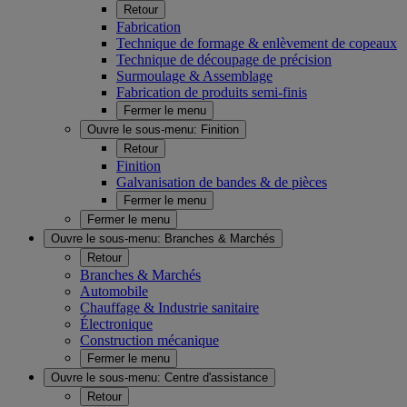
Retour
Fabrication
Technique de formage & enlèvement de copeaux
Technique de découpage de précision
Surmoulage & Assemblage
Fabrication de produits semi-finis
Fermer le menu
Ouvre le sous-menu:
Finition
Retour
Finition
Galvanisation de bandes & de pièces
Fermer le menu
Fermer le menu
Ouvre le sous-menu:
Branches & Marchés
Retour
Branches & Marchés
Automobile
Chauffage & Industrie sanitaire
Électronique
Construction mécanique
Fermer le menu
Ouvre le sous-menu:
Centre d'assistance
Retour