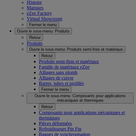
Histoire
Marques
eZee Factory
Virtual Showroom
Fermer le menu
Ouvre le sous-menu:
Produits
Retour
Produits
Ouvre le sous-menu:
Produits semi-finis et matériaux
Retour
Produits semi-finis et matériaux
Famille de matériaux eZee
Alliages sans plomb
Alliages de cuivre
Barres, tubes et profilés
Fermer le menu
Ouvre le sous-menu:
Composants pour applications
mécaniques et thermiques
Retour
Composants pour applications mécaniques et
thermiques
Pièces déformées
Refroidisseurs Pin Fin
Bagues de synchronisation