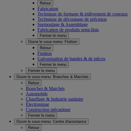
Retour
Fabrication
Technique de formage & enlèvement de copeaux
Technique de découpage de précision
Surmoulage & Assemblage
Fabrication de produits semi-finis
Fermer le menu
Ouvre le sous-menu:
Finition
Retour
Finition
Galvanisation de bandes & de pièces
Fermer le menu
Fermer le menu
Ouvre le sous-menu:
Branches & Marchés
Retour
Branches & Marchés
Automobile
Chauffage & Industrie sanitaire
Électronique
Construction mécanique
Fermer le menu
Ouvre le sous-menu:
Centre d'assistance
Retour