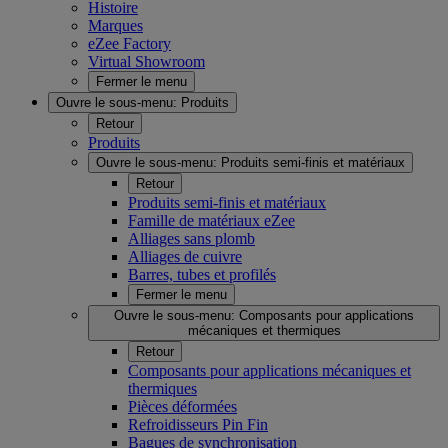
Histoire
Marques
eZee Factory
Virtual Showroom
Fermer le menu
Ouvre le sous-menu:
Produits
Retour
Produits
Ouvre le sous-menu:
Produits semi-finis et matériaux
Retour
Produits semi-finis et matériaux
Famille de matériaux eZee
Alliages sans plomb
Alliages de cuivre
Barres, tubes et profilés
Fermer le menu
Ouvre le sous-menu:
Composants pour applications
mécaniques et thermiques
Retour
Composants pour applications mécaniques et
thermiques
Pièces déformées
Refroidisseurs Pin Fin
Bagues de synchronisation