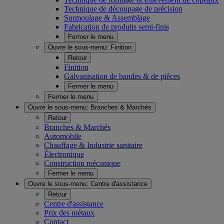
Technique de découpage de précision
Surmoulage & Assemblage
Fabrication de produits semi-finis
Fermer le menu
Ouvre le sous-menu:
Finition
Retour
Finition
Galvanisation de bandes & de pièces
Fermer le menu
Fermer le menu
Ouvre le sous-menu:
Branches & Marchés
Retour
Branches & Marchés
Automobile
Chauffage & Industrie sanitaire
Électronique
Construction mécanique
Fermer le menu
Ouvre le sous-menu:
Centre d'assistance
Retour
Centre d'assistance
Prix des métaux
Contact