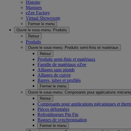
Histoire
Marques
eZee Factory
Virtual Showroom
Fermer le menu
Ouvre le sous-menu:
Produits
Retour
Produits
Ouvre le sous-menu:
Produits semi-finis et matériaux
Retour
Produits semi-finis et matériaux
Famille de matériaux eZee
Alliages sans plomb
Alliages de cuivre
Barres, tubes et profilés
Fermer le menu
Ouvre le sous-menu:
Composants pour applications mécaniq
Retour
Composants pour applications mécaniques et ther
Pièces déformées
Refroidisseurs Pin Fin
Bagues de synchronisation
Fermer le menu