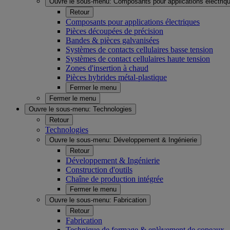
Ouvre le sous-menu:
Composants pour applications électriq
Retour
Composants pour applications électriques
Pièces découpées de précision
Bandes & pièces galvanisées
Systèmes de contacts cellulaires basse tension
Systèmes de contact cellulaires haute tension
Zones d'insertion à chaud
Pièces hybrides métal-plastique
Fermer le menu
Fermer le menu
Ouvre le sous-menu:
Technologies
Retour
Technologies
Ouvre le sous-menu:
Développement & Ingénierie
Retour
Développement & Ingénierie
Construction d'outils
Chaîne de production intégrée
Fermer le menu
Ouvre le sous-menu:
Fabrication
Retour
Fabrication
Technique de formage & enlèvement de copeaux