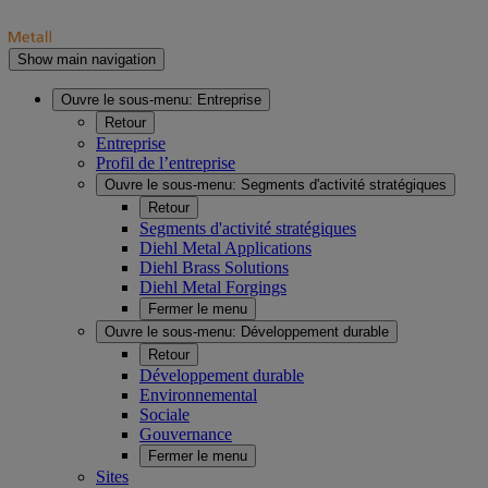
Show main navigation
Ouvre le sous-menu:
Entreprise
Retour
Entreprise
Profil de l’entreprise
Ouvre le sous-menu:
Segments d'activité stratégiques
Retour
Segments d'activité stratégiques
Diehl Metal Applications
Diehl Brass Solutions
Diehl Metal Forgings
Fermer le menu
Ouvre le sous-menu:
Développement durable
Retour
Développement durable
Environnemental
Sociale
Gouvernance
Fermer le menu
Sites