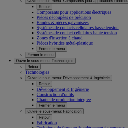
Ouvre le sous-menu:
Composants pour applications électriq
Retour
Composants pour applications électriques
Pièces découpées de précision
Bandes & pièces galvanisées
Systèmes de contacts cellulaires basse tension
Systèmes de contact cellulaires haute tension
Zones d'insertion à chaud
Pièces hybrides métal-plastique
Fermer le menu
Fermer le menu
Ouvre le sous-menu:
Technologies
Retour
Technologies
Ouvre le sous-menu:
Développement & Ingénierie
Retour
Développement & Ingénierie
Construction d'outils
Chaîne de production intégrée
Fermer le menu
Ouvre le sous-menu:
Fabrication
Retour
Fabrication
Technique de formage & enlèvement de copeaux