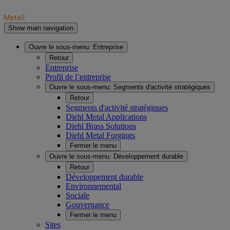
Show main navigation
Ouvre le sous-menu:
Entreprise
Retour
Entreprise
Profil de l’entreprise
Ouvre le sous-menu:
Segments d'activité stratégiques
Retour
Segments d'activité stratégiques
Diehl Metal Applications
Diehl Brass Solutions
Diehl Metal Forgings
Fermer le menu
Ouvre le sous-menu:
Développement durable
Retour
Développement durable
Environnemental
Sociale
Gouvernance
Fermer le menu
Sites