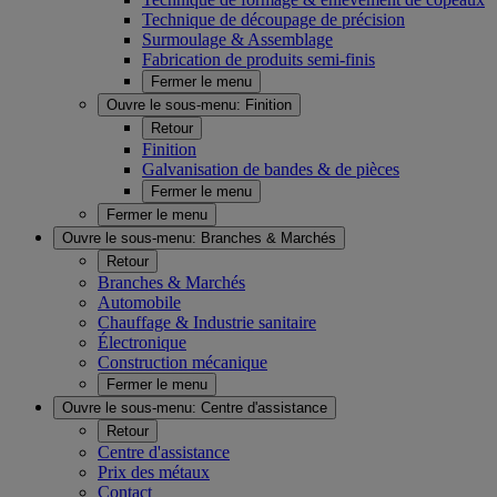
Technique de découpage de précision
Surmoulage & Assemblage
Fabrication de produits semi-finis
Fermer le menu
Ouvre le sous-menu:
Finition
Retour
Finition
Galvanisation de bandes & de pièces
Fermer le menu
Fermer le menu
Ouvre le sous-menu:
Branches & Marchés
Retour
Branches & Marchés
Automobile
Chauffage & Industrie sanitaire
Électronique
Construction mécanique
Fermer le menu
Ouvre le sous-menu:
Centre d'assistance
Retour
Centre d'assistance
Prix des métaux
Contact