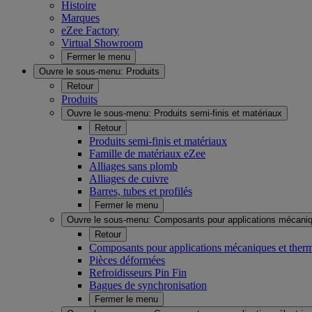
Histoire
Marques
eZee Factory
Virtual Showroom
Fermer le menu
Ouvre le sous-menu:
Produits
Retour
Produits
Ouvre le sous-menu:
Produits semi-finis et matériaux
Retour
Produits semi-finis et matériaux
Famille de matériaux eZee
Alliages sans plomb
Alliages de cuivre
Barres, tubes et profilés
Fermer le menu
Ouvre le sous-menu:
Composants pour applications mécaniq
Retour
Composants pour applications mécaniques et ther
Pièces déformées
Refroidisseurs Pin Fin
Bagues de synchronisation
Fermer le menu