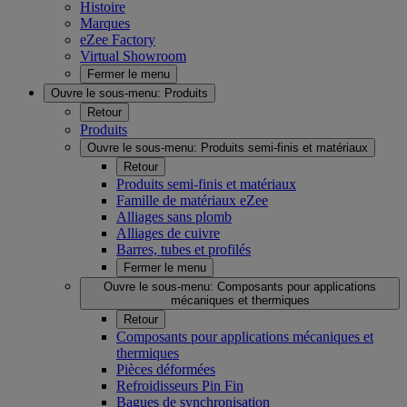
Histoire
Marques
eZee Factory
Virtual Showroom
Fermer le menu
Ouvre le sous-menu:
Produits
Retour
Produits
Ouvre le sous-menu:
Produits semi-finis et matériaux
Retour
Produits semi-finis et matériaux
Famille de matériaux eZee
Alliages sans plomb
Alliages de cuivre
Barres, tubes et profilés
Fermer le menu
Ouvre le sous-menu:
Composants pour applications
mécaniques et thermiques
Retour
Composants pour applications mécaniques et
thermiques
Pièces déformées
Refroidisseurs Pin Fin
Bagues de synchronisation