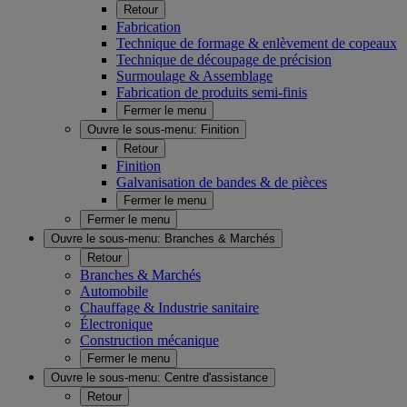
Retour
Fabrication
Technique de formage & enlèvement de copeaux
Technique de découpage de précision
Surmoulage & Assemblage
Fabrication de produits semi-finis
Fermer le menu
Ouvre le sous-menu:
Finition
Retour
Finition
Galvanisation de bandes & de pièces
Fermer le menu
Fermer le menu
Ouvre le sous-menu:
Branches & Marchés
Retour
Branches & Marchés
Automobile
Chauffage & Industrie sanitaire
Électronique
Construction mécanique
Fermer le menu
Ouvre le sous-menu:
Centre d'assistance
Retour