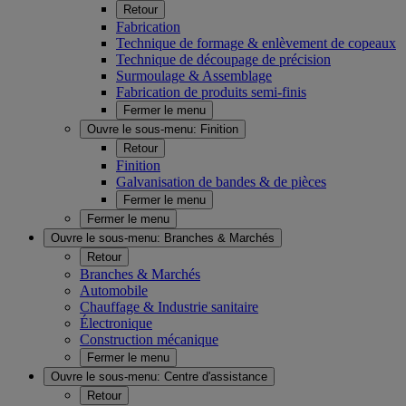
Retour
Fabrication
Technique de formage & enlèvement de copeaux
Technique de découpage de précision
Surmoulage & Assemblage
Fabrication de produits semi-finis
Fermer le menu
Ouvre le sous-menu:
Finition
Retour
Finition
Galvanisation de bandes & de pièces
Fermer le menu
Fermer le menu
Ouvre le sous-menu:
Branches & Marchés
Retour
Branches & Marchés
Automobile
Chauffage & Industrie sanitaire
Électronique
Construction mécanique
Fermer le menu
Ouvre le sous-menu:
Centre d'assistance
Retour