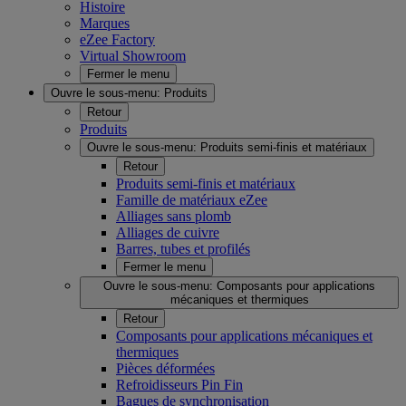
Histoire
Marques
eZee Factory
Virtual Showroom
Fermer le menu
Ouvre le sous-menu:
Produits
Retour
Produits
Ouvre le sous-menu:
Produits semi-finis et matériaux
Retour
Produits semi-finis et matériaux
Famille de matériaux eZee
Alliages sans plomb
Alliages de cuivre
Barres, tubes et profilés
Fermer le menu
Ouvre le sous-menu:
Composants pour applications
mécaniques et thermiques
Retour
Composants pour applications mécaniques et
thermiques
Pièces déformées
Refroidisseurs Pin Fin
Bagues de synchronisation