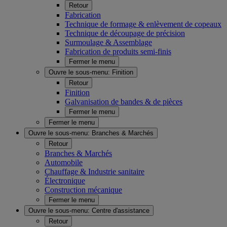
Retour
Fabrication
Technique de formage & enlèvement de copeaux
Technique de découpage de précision
Surmoulage & Assemblage
Fabrication de produits semi-finis
Fermer le menu
Ouvre le sous-menu:
Finition
Retour
Finition
Galvanisation de bandes & de pièces
Fermer le menu
Fermer le menu
Ouvre le sous-menu:
Branches & Marchés
Retour
Branches & Marchés
Automobile
Chauffage & Industrie sanitaire
Électronique
Construction mécanique
Fermer le menu
Ouvre le sous-menu:
Centre d'assistance
Retour