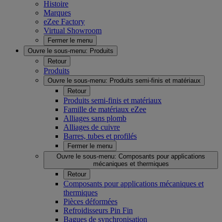
Histoire
Marques
eZee Factory
Virtual Showroom
Fermer le menu
Ouvre le sous-menu:
Produits
Retour
Produits
Ouvre le sous-menu:
Produits semi-finis et matériaux
Retour
Produits semi-finis et matériaux
Famille de matériaux eZee
Alliages sans plomb
Alliages de cuivre
Barres, tubes et profilés
Fermer le menu
Ouvre le sous-menu:
Composants pour applications
mécaniques et thermiques
Retour
Composants pour applications mécaniques et
thermiques
Pièces déformées
Refroidisseurs Pin Fin
Bagues de synchronisation