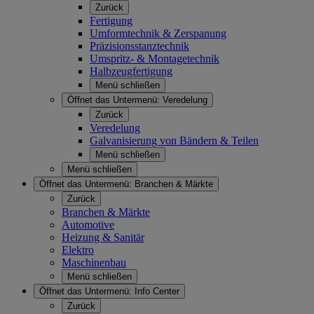
Zurück
Fertigung
Umformtechnik & Zerspanung
Präzisionsstanztechnik
Umspritz- & Montagetechnik
Halbzeugfertigung
Menü schließen
Öffnet das Untermenü:
Veredelung
Zurück
Veredelung
Galvanisierung von Bändern & Teilen
Menü schließen
Menü schließen
Öffnet das Untermenü:
Branchen & Märkte
Zurück
Branchen & Märkte
Automotive
Heizung & Sanitär
Elektro
Maschinenbau
Menü schließen
Öffnet das Untermenü:
Info Center
Zurück