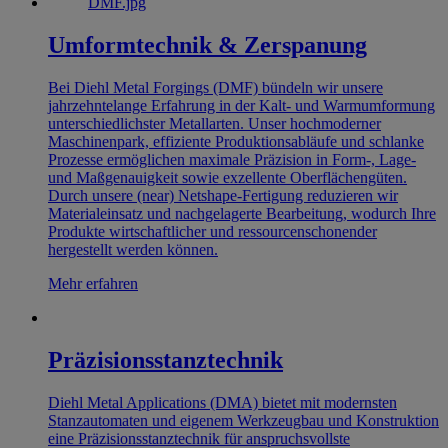
Umformtechnik & Zerspanung
Bei Diehl Metal Forgings (DMF) bündeln wir unsere
jahrzehntelange Erfahrung in der Kalt- und Warmumformung
unterschiedlichster Metallarten. Unser hochmoderner
Maschinenpark, effiziente Produktionsabläufe und schlanke
Prozesse ermöglichen maximale Präzision in Form-, Lage-
und Maßgenauigkeit sowie exzellente Oberflächengüten.
Durch unsere (near) Netshape-Fertigung reduzieren wir
Materialeinsatz und nachgelagerte Bearbeitung, wodurch Ihre
Produkte wirtschaftlicher und ressourcenschonender
hergestellt werden können.
Mehr erfahren
Präzisionsstanztechnik
Diehl Metal Applications (DMA) bietet mit modernsten
Stanzautomaten und eigenem Werkzeugbau und Konstruktion
eine Präzisionsstanztechnik für anspruchsvollste