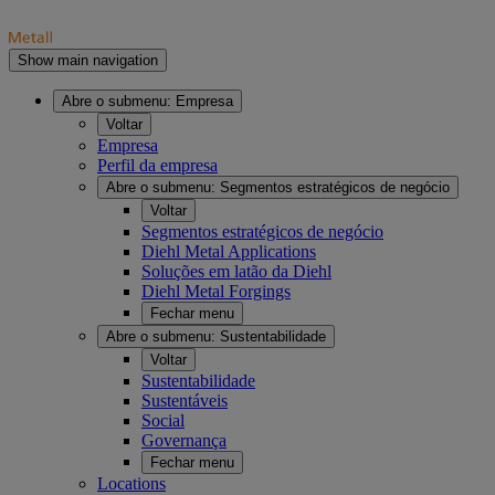
Show main navigation
Abre o submenu:
Empresa
Voltar
Empresa
Perfil da empresa
Abre o submenu:
Segmentos estratégicos de negócio
Voltar
Segmentos estratégicos de negócio
Diehl Metal Applications
Soluções em latão da Diehl
Diehl Metal Forgings
Fechar menu
Abre o submenu:
Sustentabilidade
Voltar
Sustentabilidade
Sustentáveis
Social
Governança
Fechar menu
Locations