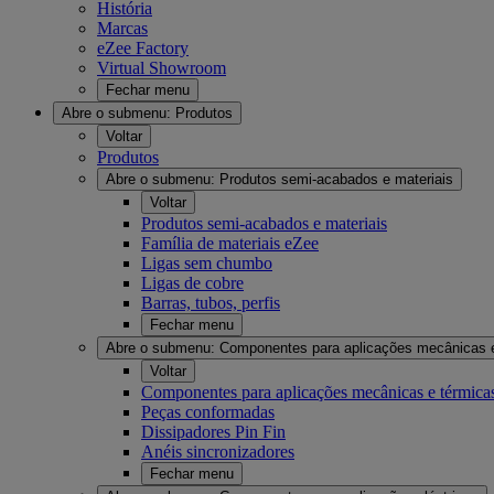
História
Marcas
eZee Factory
Virtual Showroom
Fechar menu
Abre o submenu:
Produtos
Voltar
Produtos
Abre o submenu:
Produtos semi-acabados e materiais
Voltar
Produtos semi-acabados e materiais
Família de materiais eZee
Ligas sem chumbo
Ligas de cobre
Barras, tubos, perfis
Fechar menu
Abre o submenu:
Componentes para aplicações mecânicas 
Voltar
Componentes para aplicações mecânicas e térmica
Peças conformadas
Dissipadores Pin Fin
Anéis sincronizadores
Fechar menu