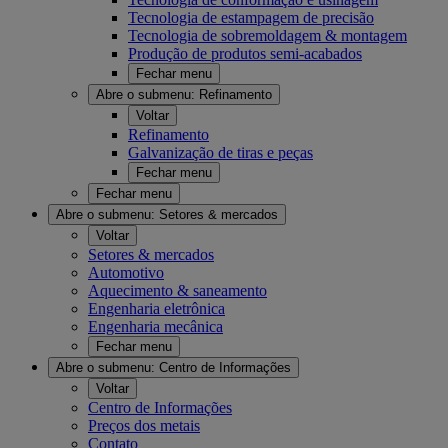
Tecnologia de estampagem de precisão
Tecnologia de sobremoldagem & montagem
Produção de produtos semi-acabados
Fechar menu
Abre o submenu:
Refinamento
Voltar
Refinamento
Galvanização de tiras e peças
Fechar menu
Fechar menu
Abre o submenu:
Setores & mercados
Voltar
Setores & mercados
Automotivo
Aquecimento & saneamento
Engenharia eletrônica
Engenharia mecânica
Fechar menu
Abre o submenu:
Centro de Informações
Voltar
Centro de Informações
Preços dos metais
Contato