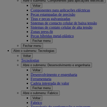
Abre o submenu:
Componentes para aplicações eléctricas
Voltar
Componentes para aplicações eléctricas
Peças estampadas de precisão
Tiras e peças galvanizadas
Sistemas de contacto celular de baixa tensão
Sistemas de contato celular de alta tensão
Zonas press-fit
Peças híbridas metal-plástico
Fechar menu
Fechar menu
Abre o submenu:
Tecnologias
Voltar
Tecnologias
Abre o submenu:
Desenvolvimento e engenharia
Voltar
Desenvolvimento e engenharia
Ferramentaria
Cadeia integrada de valor
Fechar menu
Abre o submenu:
Fabrico
Voltar
Fabrico
Tecnologia de conformação e usinagem