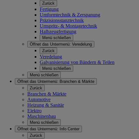
Zurück
Fertigung
Umformtechnik & Zerspanung
Präzisionsstanztechnik
Umspritz- & Montagetechnik
Halbzeugfertigung
Menü schließen
Öffnet das Untermenü:
Veredelung
Zurück
Veredelung
Galvanisierung von Bändern & Teilen
Menü schließen
Menü schließen
Öffnet das Untermenü:
Branchen & Märkte
Zurück
Branchen & Märkte
Automotive
Heizung & Sanitär
Elektro
Maschinenbau
Menü schließen
Öffnet das Untermenü:
Info Center
Zurück