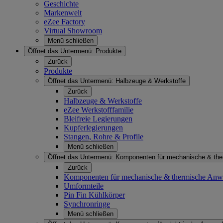
Geschichte
Markenwelt
eZee Factory
Virtual Showroom
Menü schließen
Öffnet das Untermenü:
Produkte
Zurück
Produkte
Öffnet das Untermenü:
Halbzeuge & Werkstoffe
Zurück
Halbzeuge & Werkstoffe
eZee Werkstofffamilie
Bleifreie Legierungen
Kupferlegierungen
Stangen, Rohre & Profile
Menü schließen
Öffnet das Untermenü:
Komponenten für mechanische & th
Zurück
Komponenten für mechanische & thermische An
Umformteile
Pin Fin Kühlkörper
Synchronringe
Menü schließen