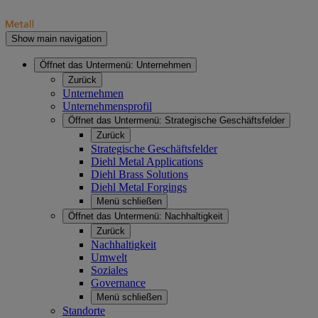
Show main navigation
Öffnet das Untermenü:
Unternehmen
Zurück
Unternehmen
Unternehmensprofil
Öffnet das Untermenü:
Strategische Geschäftsfelder
Zurück
Strategische Geschäftsfelder
Diehl Metal Applications
Diehl Brass Solutions
Diehl Metal Forgings
Menü schließen
Öffnet das Untermenü:
Nachhaltigkeit
Zurück
Nachhaltigkeit
Umwelt
Soziales
Governance
Menü schließen
Standorte