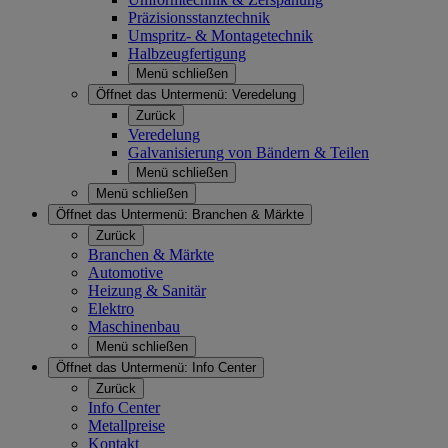
Präzisionsstanztechnik
Umspritz- & Montagetechnik
Halbzeugfertigung
Menü schließen
Öffnet das Untermenü:
Veredelung
Zurück
Veredelung
Galvanisierung von Bändern & Teilen
Menü schließen
Menü schließen
Öffnet das Untermenü:
Branchen & Märkte
Zurück
Branchen & Märkte
Automotive
Heizung & Sanitär
Elektro
Maschinenbau
Menü schließen
Öffnet das Untermenü:
Info Center
Zurück
Info Center
Metallpreise
Kontakt