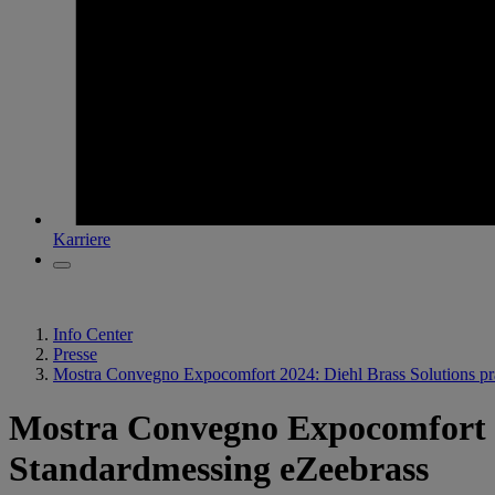
Karriere
Info Center
Presse
Mostra Convegno Expocomfort 2024: Diehl Brass Solutions präs
Mostra Convegno Expocomfort 202
Standardmessing eZeebrass