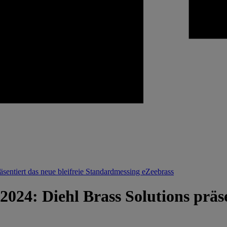
entiert das neue bleifreie Standardmessing eZeebrass
4: Diehl Brass Solutions präsen