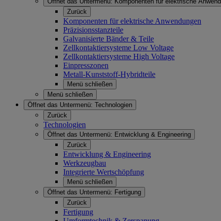
Öffnet das Untermenü:
Komponenten für elektrische Anwen
Zurück
Komponenten für elektrische Anwendungen
Präzisionsstanzteile
Galvanisierte Bänder & Teile
Zellkontaktiersysteme Low Voltage
Zellkontaktiersysteme High Voltage
Einpresszonen
Metall-Kunststoff-Hybridteile
Menü schließen
Menü schließen
Öffnet das Untermenü:
Technologien
Zurück
Technologien
Öffnet das Untermenü:
Entwicklung & Engineering
Zurück
Entwicklung & Engineering
Werkzeugbau
Integrierte Wertschöpfung
Menü schließen
Öffnet das Untermenü:
Fertigung
Zurück
Fertigung
Umformtechnik & Zerspanung