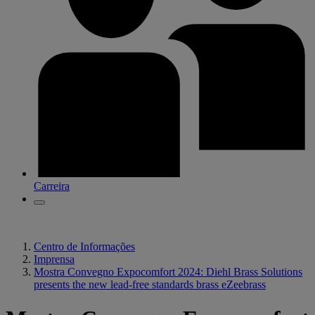
Carreira
Centro de Informações
Imprensa
Mostra Convegno Expocomfort 2024: Diehl Brass Solutions
presents the new lead-free standards brass eZeebrass