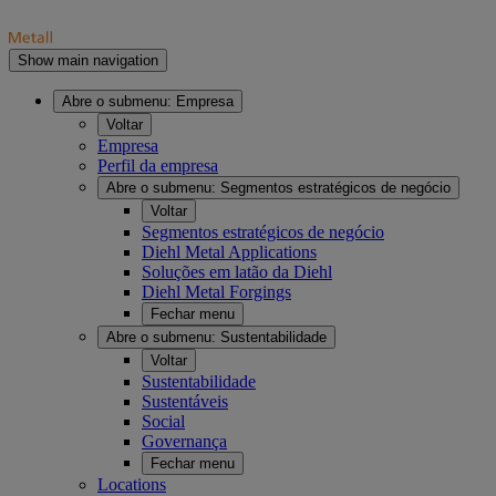
Show main navigation
Abre o submenu:
Empresa
Voltar
Empresa
Perfil da empresa
Abre o submenu:
Segmentos estratégicos de negócio
Voltar
Segmentos estratégicos de negócio
Diehl Metal Applications
Soluções em latão da Diehl
Diehl Metal Forgings
Fechar menu
Abre o submenu:
Sustentabilidade
Voltar
Sustentabilidade
Sustentáveis
Social
Governança
Fechar menu
Locations