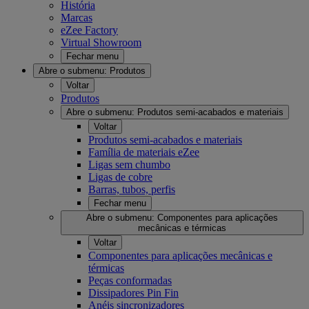
História
Marcas
eZee Factory
Virtual Showroom
Fechar menu
Abre o submenu:
Produtos
Voltar
Produtos
Abre o submenu:
Produtos semi-acabados e materiais
Voltar
Produtos semi-acabados e materiais
Família de materiais eZee
Ligas sem chumbo
Ligas de cobre
Barras, tubos, perfis
Fechar menu
Abre o submenu:
Componentes para aplicações
mecânicas e térmicas
Voltar
Componentes para aplicações mecânicas e
térmicas
Peças conformadas
Dissipadores Pin Fin
Anéis sincronizadores