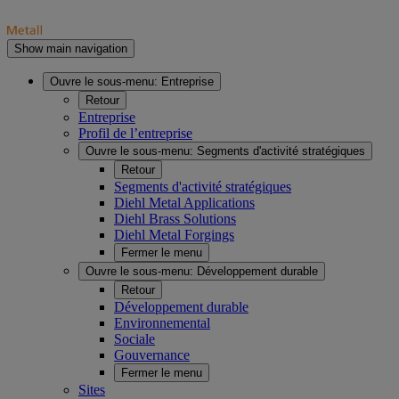
Show main navigation
Ouvre le sous-menu:
Entreprise
Retour
Entreprise
Profil de l’entreprise
Ouvre le sous-menu:
Segments d'activité stratégiques
Retour
Segments d'activité stratégiques
Diehl Metal Applications
Diehl Brass Solutions
Diehl Metal Forgings
Fermer le menu
Ouvre le sous-menu:
Développement durable
Retour
Développement durable
Environnemental
Sociale
Gouvernance
Fermer le menu
Sites