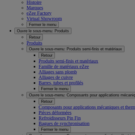
Histoire
Marques
eZee Factory
Virtual Showroom
Fermer le menu
Ouvre le sous-menu:
Produits
Retour
Produits
Ouvre le sous-menu:
Produits semi-finis et matériaux
Retour
Produits semi-finis et matériaux
Famille de matériaux eZee
Alliages sans plomb
Alliages de cuivre
Barres, tubes et profilés
Fermer le menu
Ouvre le sous-menu:
Composants pour applications mécaniq
Retour
Composants pour applications mécaniques et ther
Pièces déformées
Refroidisseurs Pin Fin
Bagues de synchronisation
Fermer le menu