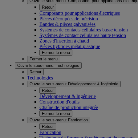
Ouvre le sous-menu:
Composants pour applications électriq
Retour
Composants pour applications électriques
Pièces découpées de précision
Bandes & pièces galvanisées
Systèmes de contacts cellulaires basse tension
Systèmes de contact cellulaires haute tension
Zones d'insertion à chaud
Pièces hybrides métal-plastique
Fermer le menu
Fermer le menu
Ouvre le sous-menu:
Technologies
Retour
Technologies
Ouvre le sous-menu:
Développement & Ingénierie
Retour
Développement & Ingénierie
Construction d'outils
Chaîne de production intégrée
Fermer le menu
Ouvre le sous-menu:
Fabrication
Retour
Fabrication
Technique de formage & enlèvement de copeaux