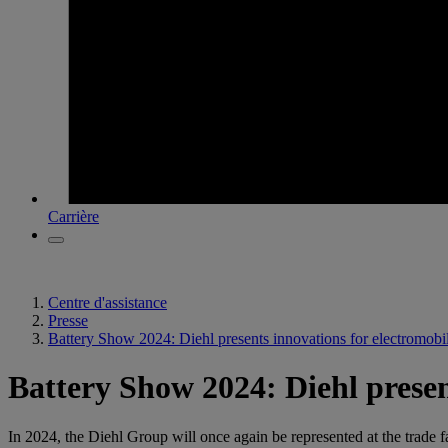
Carrière
Centre d'assistance
Presse
Battery Show 2024: Diehl presents innovations for electromobil
Battery Show 2024: Diehl presen
In 2024, the Diehl Group will once again be represented at the trade 