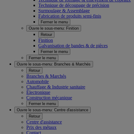
Technique de découpage de précision
Surmoulage & Assemblage
Fabrication de produits semi-finis
Fermer le menu
Ouvre le sous-menu:
Finition
Retour
Finition
Galvanisation de bandes & de pièces
Fermer le menu
Fermer le menu
Ouvre le sous-menu:
Branches & Marchés
Retour
Branches & Marchés
Automobile
Chauffage & Industrie sanitaire
Électronique
Construction mécanique
Fermer le menu
Ouvre le sous-menu:
Centre d'assistance
Retour
Centre d'assistance
Prix des métaux
Contact