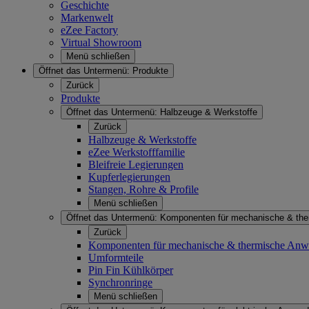
Geschichte
Markenwelt
eZee Factory
Virtual Showroom
Menü schließen
Öffnet das Untermenü:
Produkte
Zurück
Produkte
Öffnet das Untermenü:
Halbzeuge & Werkstoffe
Zurück
Halbzeuge & Werkstoffe
eZee Werkstofffamilie
Bleifreie Legierungen
Kupferlegierungen
Stangen, Rohre & Profile
Menü schließen
Öffnet das Untermenü:
Komponenten für mechanische & th
Zurück
Komponenten für mechanische & thermische An
Umformteile
Pin Fin Kühlkörper
Synchronringe
Menü schließen