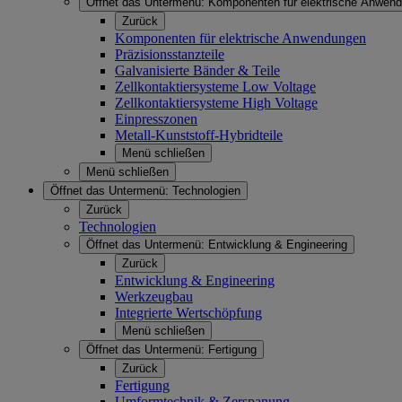
Öffnet das Untermenü:
Komponenten für elektrische Anwen
Zurück
Komponenten für elektrische Anwendungen
Präzisionsstanzteile
Galvanisierte Bänder & Teile
Zellkontaktiersysteme Low Voltage
Zellkontaktiersysteme High Voltage
Einpresszonen
Metall-Kunststoff-Hybridteile
Menü schließen
Menü schließen
Öffnet das Untermenü:
Technologien
Zurück
Technologien
Öffnet das Untermenü:
Entwicklung & Engineering
Zurück
Entwicklung & Engineering
Werkzeugbau
Integrierte Wertschöpfung
Menü schließen
Öffnet das Untermenü:
Fertigung
Zurück
Fertigung
Umformtechnik & Zerspanung