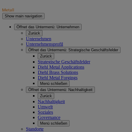
Show main navigation
Öffnet das Untermenü:
Unternehmen
Zurück
Unternehmen
Unternehmensprofil
Öffnet das Untermenü:
Strategische Geschäftsfelder
Zurück
Strategische Geschäftsfelder
Diehl Metal Applications
Diehl Brass Solutions
Diehl Metal Forgings
Menü schließen
Öffnet das Untermenü:
Nachhaltigkeit
Zurück
Nachhaltigkeit
Umwelt
Soziales
Governance
Menü schließen
Standorte