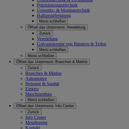
Präzisionsstanztechnik
Umspritz- & Montagetechnik
Halbzeugfertigung
Menü schließen
Öffnet das Untermenü:
Veredelung
Zurück
Veredelung
Galvanisierung von Bändern & Teilen
Menü schließen
Menü schließen
Öffnet das Untermenü:
Branchen & Märkte
Zurück
Branchen & Märkte
Automotive
Heizung & Sanitär
Elektro
Maschinenbau
Menü schließen
Öffnet das Untermenü:
Info Center
Zurück
Info Center
Metallpreise
Kontakt