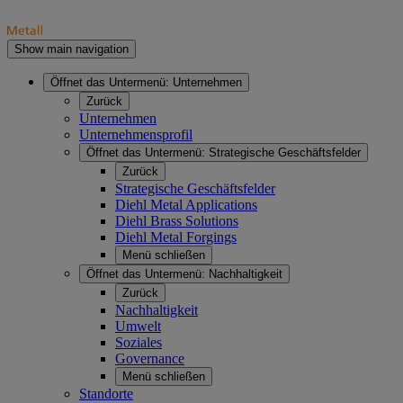
Show main navigation
Öffnet das Untermenü:
Unternehmen
Zurück
Unternehmen
Unternehmensprofil
Öffnet das Untermenü:
Strategische Geschäftsfelder
Zurück
Strategische Geschäftsfelder
Diehl Metal Applications
Diehl Brass Solutions
Diehl Metal Forgings
Menü schließen
Öffnet das Untermenü:
Nachhaltigkeit
Zurück
Nachhaltigkeit
Umwelt
Soziales
Governance
Menü schließen
Standorte