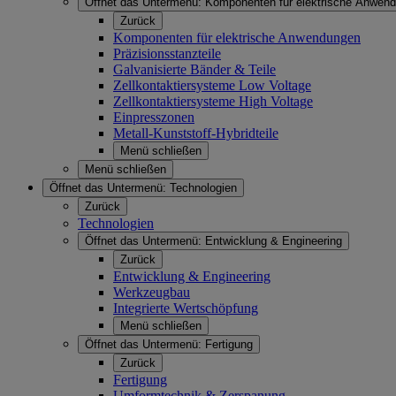
Öffnet das Untermenü:
Komponenten für elektrische Anwen
Zurück
Komponenten für elektrische Anwendungen
Präzisionsstanzteile
Galvanisierte Bänder & Teile
Zellkontaktiersysteme Low Voltage
Zellkontaktiersysteme High Voltage
Einpresszonen
Metall-Kunststoff-Hybridteile
Menü schließen
Menü schließen
Öffnet das Untermenü:
Technologien
Zurück
Technologien
Öffnet das Untermenü:
Entwicklung & Engineering
Zurück
Entwicklung & Engineering
Werkzeugbau
Integrierte Wertschöpfung
Menü schließen
Öffnet das Untermenü:
Fertigung
Zurück
Fertigung
Umformtechnik & Zerspanung