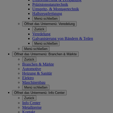
Präzisionsstanztechnik
Umspritz- & Montagetechnik
Halbzeugfertigung
Menü schließen
Öffnet das Untermenü:
Veredelung
Zurück
Veredelung
Galvanisierung von Bändern & Teilen
Menü schließen
Menü schließen
Öffnet das Untermenü:
Branchen & Märkte
Zurück
Branchen & Märkte
Automotive
Heizung & Sanitär
Elektro
Maschinenbau
Menü schließen
Öffnet das Untermenü:
Info Center
Zurück
Info Center
Metallpreise
Kontakt