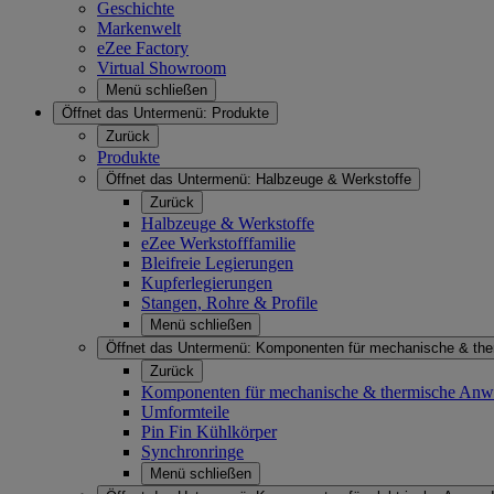
Geschichte
Markenwelt
eZee Factory
Virtual Showroom
Menü schließen
Öffnet das Untermenü:
Produkte
Zurück
Produkte
Öffnet das Untermenü:
Halbzeuge & Werkstoffe
Zurück
Halbzeuge & Werkstoffe
eZee Werkstofffamilie
Bleifreie Legierungen
Kupferlegierungen
Stangen, Rohre & Profile
Menü schließen
Öffnet das Untermenü:
Komponenten für mechanische & th
Zurück
Komponenten für mechanische & thermische An
Umformteile
Pin Fin Kühlkörper
Synchronringe
Menü schließen