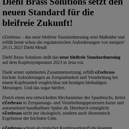
Diehl Brass Solutions setzt den
neuen Standard für die
bleifreie Zukunft!
eZeebrass – das neue bleifreie Standardmessing setzt Maßstäbe und
erfüllt heute schon die regulatorischen Anforderungen von morgen!
29.11.2023
Diehl Metall
Diehl Brass Solutions stellt das
neue bleifreie Standardmessing
auf dem Kupfersymposium 2023 in Jena vor.
Dank seiner optimierten Zusammensetzung, erfüllt
eZeebrass
höchste Anforderungen an Zerspanbarkeit und Verarbeitung bei
einem Kupferanteil vergleichbar mit heutigen bleihaltigen
Messingen. Und das sogar bleifrei.
Durch einen neu entwickelten Mechanismus des Spanbruchs, liefert
eZeebrass
in Zerspanungs- und Verarbeitungsprozessen kurze und
automatisiert handhabbare Späne ab. Hierdurch ermöglicht
eZeebrass
nicht nur ökologisch, sondern auch ökonomisch
Ergebnisse der höchsten Güte.
eZeebrass
schont als typischer Kupferwerkstoff die knapper