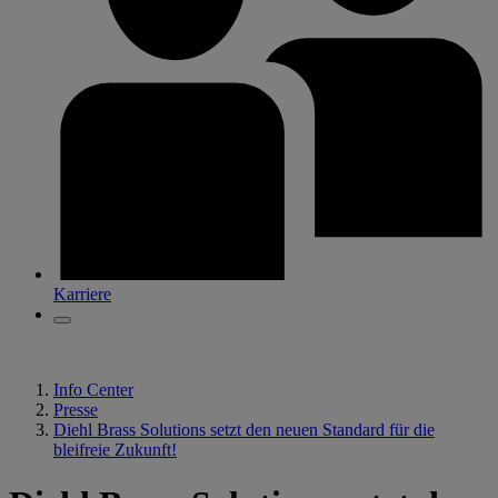
Karriere
Info Center
Presse
Diehl Brass Solutions setzt den neuen Standard für die
bleifreie Zukunft!