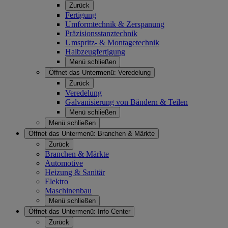
Zurück
Fertigung
Umformtechnik & Zerspanung
Präzisionsstanztechnik
Umspritz- & Montagetechnik
Halbzeugfertigung
Menü schließen
Öffnet das Untermenü:
Veredelung
Zurück
Veredelung
Galvanisierung von Bändern & Teilen
Menü schließen
Menü schließen
Öffnet das Untermenü:
Branchen & Märkte
Zurück
Branchen & Märkte
Automotive
Heizung & Sanitär
Elektro
Maschinenbau
Menü schließen
Öffnet das Untermenü:
Info Center
Zurück