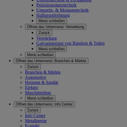
Präzisionsstanztechnik
Umspritz- & Montagetechnik
Halbzeugfertigung
Menü schließen
Öffnet das Untermenü:
Veredelung
Zurück
Veredelung
Galvanisierung von Bändern & Teilen
Menü schließen
Menü schließen
Öffnet das Untermenü:
Branchen & Märkte
Zurück
Branchen & Märkte
Automotive
Heizung & Sanitär
Elektro
Maschinenbau
Menü schließen
Öffnet das Untermenü:
Info Center
Zurück
Info Center
Metallpreise
Kontakt