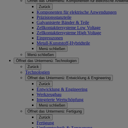
Öffnet das Untermenü:
Komponenten für elektrische Anwen
Zurück
Komponenten für elektrische Anwendungen
Präzisionsstanzteile
Galvanisierte Bänder & Teile
Zellkontaktiersysteme Low Voltage
Zellkontaktiersysteme High Voltage
Einpresszonen
Metall-Kunststoff-Hybridteile
Menü schließen
Menü schließen
Öffnet das Untermenü:
Technologien
Zurück
Technologien
Öffnet das Untermenü:
Entwicklung & Engineering
Zurück
Entwicklung & Engineering
Werkzeugbau
Integrierte Wertschöpfung
Menü schließen
Öffnet das Untermenü:
Fertigung
Zurück
Fertigung
Umformtechnik & Zerspanung