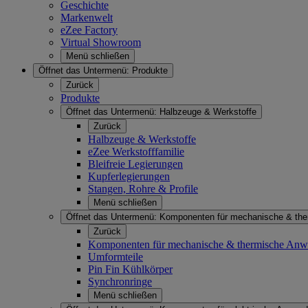
Geschichte
Markenwelt
eZee Factory
Virtual Showroom
Menü schließen
Öffnet das Untermenü:
Produkte
Zurück
Produkte
Öffnet das Untermenü:
Halbzeuge & Werkstoffe
Zurück
Halbzeuge & Werkstoffe
eZee Werkstofffamilie
Bleifreie Legierungen
Kupferlegierungen
Stangen, Rohre & Profile
Menü schließen
Öffnet das Untermenü:
Komponenten für mechanische & th
Zurück
Komponenten für mechanische & thermische An
Umformteile
Pin Fin Kühlkörper
Synchronringe
Menü schließen