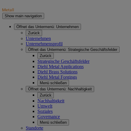
Show main navigation
Öffnet das Untermenü:
Unternehmen
Zurück
Unternehmen
Unternehmensprofil
Öffnet das Untermenü:
Strategische Geschäftsfelder
Zurück
Strategische Geschäftsfelder
Diehl Metal Applications
Diehl Brass Solutions
Diehl Metal Forgings
Menü schließen
Öffnet das Untermenü:
Nachhaltigkeit
Zurück
Nachhaltigkeit
Umwelt
Soziales
Governance
Menü schließen
Standorte