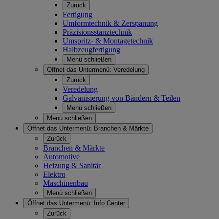
Zurück
Fertigung
Umformtechnik & Zerspanung
Präzisionsstanztechnik
Umspritz- & Montagetechnik
Halbzeugfertigung
Menü schließen
Öffnet das Untermenü:
Veredelung
Zurück
Veredelung
Galvanisierung von Bändern & Teilen
Menü schließen
Menü schließen
Öffnet das Untermenü:
Branchen & Märkte
Zurück
Branchen & Märkte
Automotive
Heizung & Sanitär
Elektro
Maschinenbau
Menü schließen
Öffnet das Untermenü:
Info Center
Zurück