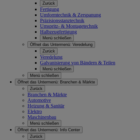
Zurück
Fertigung
Umformtechnik & Zerspanung
Präzisionsstanztechnik
Umspritz- & Montagetechnik
Halbzeugfertigung
Menü schließen
Öffnet das Untermenü:
Veredelung
Zurück
Veredelung
Galvanisierung von Bändern & Teilen
Menü schließen
Menü schließen
Öffnet das Untermenü:
Branchen & Märkte
Zurück
Branchen & Märkte
Automotive
Heizung & Sanitär
Elektro
Maschinenbau
Menü schließen
Öffnet das Untermenü:
Info Center
Zurück