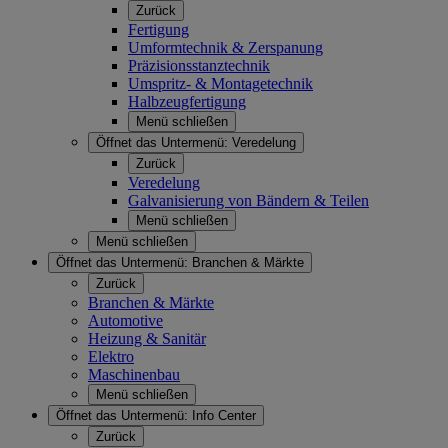
Zurück
Fertigung
Umformtechnik & Zerspanung
Präzisionsstanztechnik
Umspritz- & Montagetechnik
Halbzeugfertigung
Menü schließen
Öffnet das Untermenü:
Veredelung
Zurück
Veredelung
Galvanisierung von Bändern & Teilen
Menü schließen
Menü schließen
Öffnet das Untermenü:
Branchen & Märkte
Zurück
Branchen & Märkte
Automotive
Heizung & Sanitär
Elektro
Maschinenbau
Menü schließen
Öffnet das Untermenü:
Info Center
Zurück