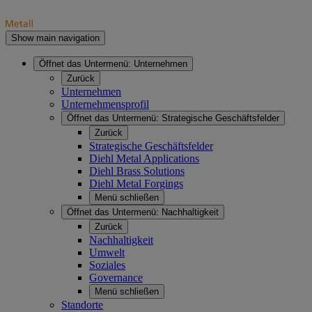
Show main navigation
Öffnet das Untermenü:
Unternehmen
Zurück
Unternehmen
Unternehmensprofil
Öffnet das Untermenü:
Strategische Geschäftsfelder
Zurück
Strategische Geschäftsfelder
Diehl Metal Applications
Diehl Brass Solutions
Diehl Metal Forgings
Menü schließen
Öffnet das Untermenü:
Nachhaltigkeit
Zurück
Nachhaltigkeit
Umwelt
Soziales
Governance
Menü schließen
Standorte