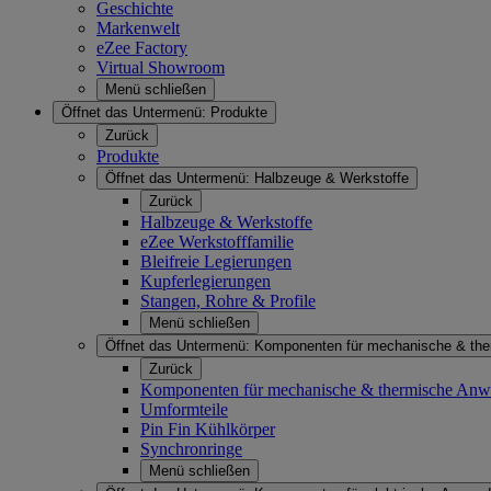
Geschichte
Markenwelt
eZee Factory
Virtual Showroom
Menü schließen
Öffnet das Untermenü:
Produkte
Zurück
Produkte
Öffnet das Untermenü:
Halbzeuge & Werkstoffe
Zurück
Halbzeuge & Werkstoffe
eZee Werkstofffamilie
Bleifreie Legierungen
Kupferlegierungen
Stangen, Rohre & Profile
Menü schließen
Öffnet das Untermenü:
Komponenten für mechanische & th
Zurück
Komponenten für mechanische & thermische An
Umformteile
Pin Fin Kühlkörper
Synchronringe
Menü schließen