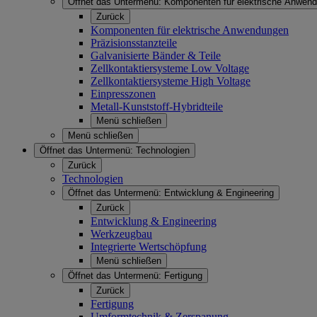
Öffnet das Untermenü:
Komponenten für elektrische Anwen
Zurück
Komponenten für elektrische Anwendungen
Präzisionsstanzteile
Galvanisierte Bänder & Teile
Zellkontaktiersysteme Low Voltage
Zellkontaktiersysteme High Voltage
Einpresszonen
Metall-Kunststoff-Hybridteile
Menü schließen
Menü schließen
Öffnet das Untermenü:
Technologien
Zurück
Technologien
Öffnet das Untermenü:
Entwicklung & Engineering
Zurück
Entwicklung & Engineering
Werkzeugbau
Integrierte Wertschöpfung
Menü schließen
Öffnet das Untermenü:
Fertigung
Zurück
Fertigung
Umformtechnik & Zerspanung