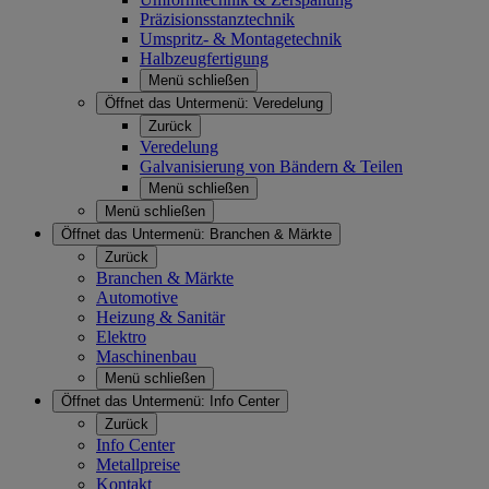
Präzisionsstanztechnik
Umspritz- & Montagetechnik
Halbzeugfertigung
Menü schließen
Öffnet das Untermenü:
Veredelung
Zurück
Veredelung
Galvanisierung von Bändern & Teilen
Menü schließen
Menü schließen
Öffnet das Untermenü:
Branchen & Märkte
Zurück
Branchen & Märkte
Automotive
Heizung & Sanitär
Elektro
Maschinenbau
Menü schließen
Öffnet das Untermenü:
Info Center
Zurück
Info Center
Metallpreise
Kontakt