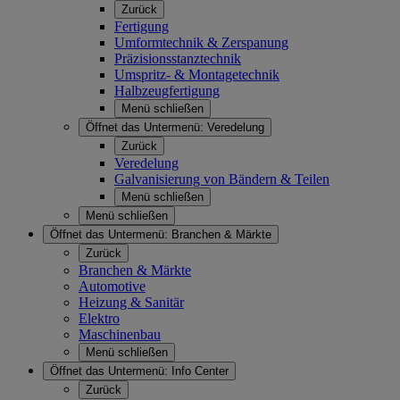
Zurück
Fertigung
Umformtechnik & Zerspanung
Präzisionsstanztechnik
Umspritz- & Montagetechnik
Halbzeugfertigung
Menü schließen
Öffnet das Untermenü:
Veredelung
Zurück
Veredelung
Galvanisierung von Bändern & Teilen
Menü schließen
Menü schließen
Öffnet das Untermenü:
Branchen & Märkte
Zurück
Branchen & Märkte
Automotive
Heizung & Sanitär
Elektro
Maschinenbau
Menü schließen
Öffnet das Untermenü:
Info Center
Zurück