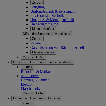
Zurück
Fertigung
Umformtechnik & Zerspanung
Präzisionsstanztechnik
Umspritz- & Montagetechnik
Halbzeugfertigung
Menü schließen
Öffnet das Untermenü:
Veredelung
Zurück
Veredelung
Galvanisierung von Bändern & Teilen
Menü schließen
Menü schließen
Öffnet das Untermenü:
Branchen & Märkte
Zurück
Branchen & Märkte
Automotive
Heizung & Sanitär
Elektro
Maschinenbau
Menü schließen
Öffnet das Untermenü:
Info Center
Zurück