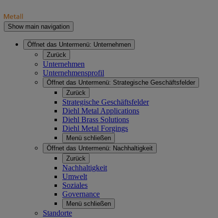
Show main navigation
Öffnet das Untermenü:
Unternehmen
Zurück
Unternehmen
Unternehmensprofil
Öffnet das Untermenü:
Strategische Geschäftsfelder
Zurück
Strategische Geschäftsfelder
Diehl Metal Applications
Diehl Brass Solutions
Diehl Metal Forgings
Menü schließen
Öffnet das Untermenü:
Nachhaltigkeit
Zurück
Nachhaltigkeit
Umwelt
Soziales
Governance
Menü schließen
Standorte