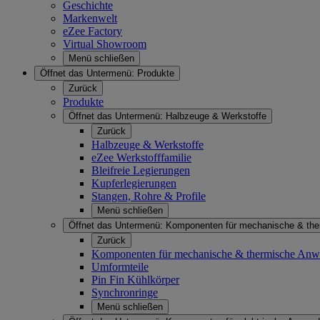
Geschichte
Markenwelt
eZee Factory
Virtual Showroom
Menü schließen
Öffnet das Untermenü:
Produkte
Zurück
Produkte
Öffnet das Untermenü:
Halbzeuge & Werkstoffe
Zurück
Halbzeuge & Werkstoffe
eZee Werkstofffamilie
Bleifreie Legierungen
Kupferlegierungen
Stangen, Rohre & Profile
Menü schließen
Öffnet das Untermenü:
Komponenten für mechanische & th
Zurück
Komponenten für mechanische & thermische An
Umformteile
Pin Fin Kühlkörper
Synchronringe
Menü schließen