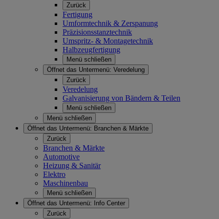
Zurück
Fertigung
Umformtechnik & Zerspanung
Präzisionsstanztechnik
Umspritz- & Montagetechnik
Halbzeugfertigung
Menü schließen
Öffnet das Untermenü:
Veredelung
Zurück
Veredelung
Galvanisierung von Bändern & Teilen
Menü schließen
Menü schließen
Öffnet das Untermenü:
Branchen & Märkte
Zurück
Branchen & Märkte
Automotive
Heizung & Sanitär
Elektro
Maschinenbau
Menü schließen
Öffnet das Untermenü:
Info Center
Zurück