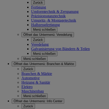
Zurück
Fertigung
Umformtechnik & Zerspanung
Präzisionsstanztechnik
Umspritz- & Montagetechnik
Halbzeugfertigung
Menü schließen
Öffnet das Untermenü:
Veredelung
Zurück
Veredelung
Galvanisierung von Bändern & Teilen
Menü schließen
Menü schließen
Öffnet das Untermenü:
Branchen & Märkte
Zurück
Branchen & Märkte
Automotive
Heizung & Sanitär
Elektro
Maschinenbau
Menü schließen
Öffnet das Untermenü:
Info Center
Zurück