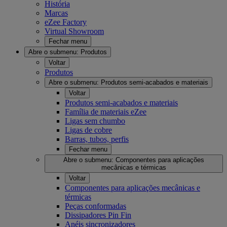
História
Marcas
eZee Factory
Virtual Showroom
Fechar menu
Abre o submenu:
Produtos
Voltar
Produtos
Abre o submenu:
Produtos semi-acabados e materiais
Voltar
Produtos semi-acabados e materiais
Família de materiais eZee
Ligas sem chumbo
Ligas de cobre
Barras, tubos, perfis
Fechar menu
Abre o submenu:
Componentes para aplicações
mecânicas e térmicas
Voltar
Componentes para aplicações mecânicas e
térmicas
Peças conformadas
Dissipadores Pin Fin
Anéis sincronizadores