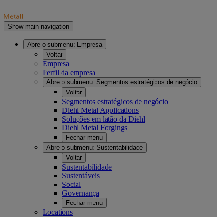
Show main navigation
Abre o submenu:
Empresa
Voltar
Empresa
Perfil da empresa
Abre o submenu:
Segmentos estratégicos de negócio
Voltar
Segmentos estratégicos de negócio
Diehl Metal Applications
Soluções em latão da Diehl
Diehl Metal Forgings
Fechar menu
Abre o submenu:
Sustentabilidade
Voltar
Sustentabilidade
Sustentáveis
Social
Governança
Fechar menu
Locations