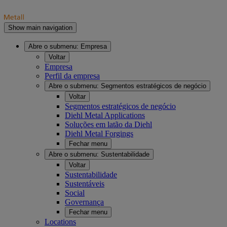
Show main navigation
Abre o submenu:
Empresa
Voltar
Empresa
Perfil da empresa
Abre o submenu:
Segmentos estratégicos de negócio
Voltar
Segmentos estratégicos de negócio
Diehl Metal Applications
Soluções em latão da Diehl
Diehl Metal Forgings
Fechar menu
Abre o submenu:
Sustentabilidade
Voltar
Sustentabilidade
Sustentáveis
Social
Governança
Fechar menu
Locations