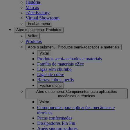
História
Marcas
eZee Factory
Virtual Showroom
Fechar menu
Abre o submenu:
Produtos
Voltar
Produtos
Abre o submenu:
Produtos semi-acabados e materiais
Voltar
Produtos semi-acabados e materiais
Família de materiais eZee
Ligas sem chumbo
Ligas de cobre
Barras, tubos, perfis
Fechar menu
Abre o submenu:
Componentes para aplicações
mecânicas e térmicas
Voltar
Componentes para aplicações mecânicas e
térmicas
Peças conformadas
Dissipadores Pin Fin
Anéis sincronizadores