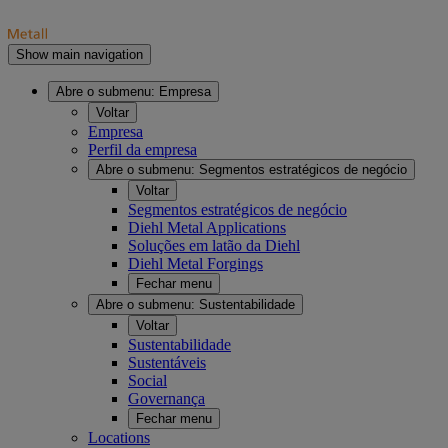
Show main navigation
Abre o submenu:
Empresa
Voltar
Empresa
Perfil da empresa
Abre o submenu:
Segmentos estratégicos de negócio
Voltar
Segmentos estratégicos de negócio
Diehl Metal Applications
Soluções em latão da Diehl
Diehl Metal Forgings
Fechar menu
Abre o submenu:
Sustentabilidade
Voltar
Sustentabilidade
Sustentáveis
Social
Governança
Fechar menu
Locations