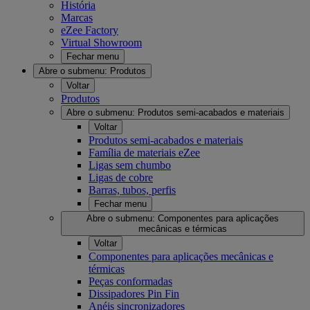
História
Marcas
eZee Factory
Virtual Showroom
Fechar menu
Abre o submenu:
Produtos
Voltar
Produtos
Abre o submenu:
Produtos semi-acabados e materiais
Voltar
Produtos semi-acabados e materiais
Família de materiais eZee
Ligas sem chumbo
Ligas de cobre
Barras, tubos, perfis
Fechar menu
Abre o submenu:
Componentes para aplicações
mecânicas e térmicas
Voltar
Componentes para aplicações mecânicas e
térmicas
Peças conformadas
Dissipadores Pin Fin
Anéis sincronizadores