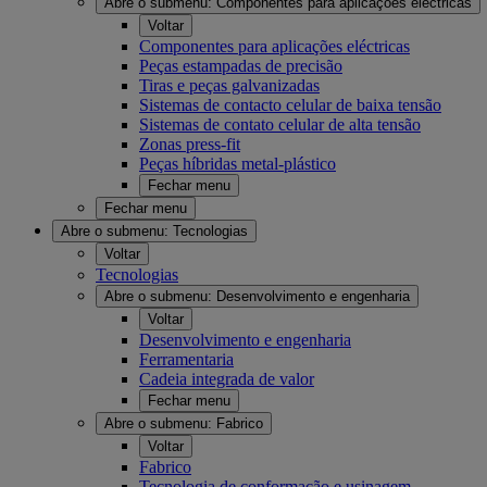
Abre o submenu:
Componentes para aplicações eléctricas
Voltar
Componentes para aplicações eléctricas
Peças estampadas de precisão
Tiras e peças galvanizadas
Sistemas de contacto celular de baixa tensão
Sistemas de contato celular de alta tensão
Zonas press-fit
Peças híbridas metal-plástico
Fechar menu
Fechar menu
Abre o submenu:
Tecnologias
Voltar
Tecnologias
Abre o submenu:
Desenvolvimento e engenharia
Voltar
Desenvolvimento e engenharia
Ferramentaria
Cadeia integrada de valor
Fechar menu
Abre o submenu:
Fabrico
Voltar
Fabrico
Tecnologia de conformação e usinagem