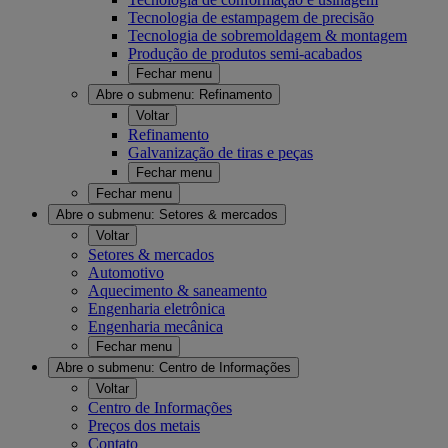
Tecnologia de estampagem de precisão
Tecnologia de sobremoldagem & montagem
Produção de produtos semi-acabados
Fechar menu
Abre o submenu:
Refinamento
Voltar
Refinamento
Galvanização de tiras e peças
Fechar menu
Fechar menu
Abre o submenu:
Setores & mercados
Voltar
Setores & mercados
Automotivo
Aquecimento & saneamento
Engenharia eletrônica
Engenharia mecânica
Fechar menu
Abre o submenu:
Centro de Informações
Voltar
Centro de Informações
Preços dos metais
Contato