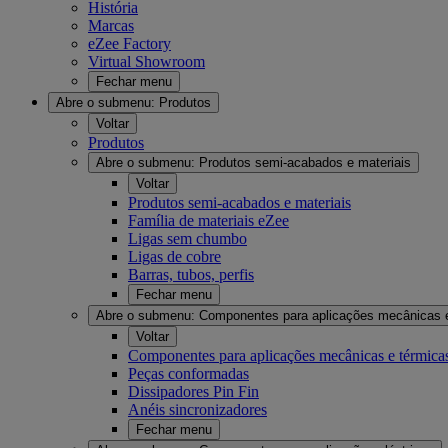
História
Marcas
eZee Factory
Virtual Showroom
Fechar menu
Abre o submenu:
Produtos
Voltar
Produtos
Abre o submenu:
Produtos semi-acabados e materiais
Voltar
Produtos semi-acabados e materiais
Família de materiais eZee
Ligas sem chumbo
Ligas de cobre
Barras, tubos, perfis
Fechar menu
Abre o submenu:
Componentes para aplicações mecânicas 
Voltar
Componentes para aplicações mecânicas e térmica
Peças conformadas
Dissipadores Pin Fin
Anéis sincronizadores
Fechar menu