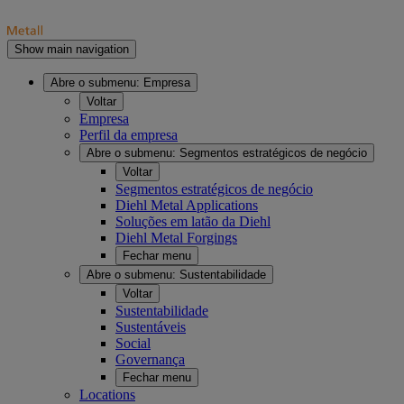
Show main navigation
Abre o submenu:
Empresa
Voltar
Empresa
Perfil da empresa
Abre o submenu:
Segmentos estratégicos de negócio
Voltar
Segmentos estratégicos de negócio
Diehl Metal Applications
Soluções em latão da Diehl
Diehl Metal Forgings
Fechar menu
Abre o submenu:
Sustentabilidade
Voltar
Sustentabilidade
Sustentáveis
Social
Governança
Fechar menu
Locations