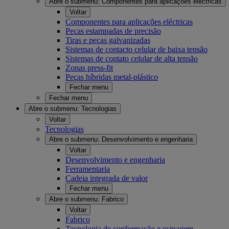
Abre o submenu:
Componentes para aplicações eléctricas
Voltar
Componentes para aplicações eléctricas
Peças estampadas de precisão
Tiras e peças galvanizadas
Sistemas de contacto celular de baixa tensão
Sistemas de contato celular de alta tensão
Zonas press-fit
Peças híbridas metal-plástico
Fechar menu
Fechar menu
Abre o submenu:
Tecnologias
Voltar
Tecnologias
Abre o submenu:
Desenvolvimento e engenharia
Voltar
Desenvolvimento e engenharia
Ferramentaria
Cadeia integrada de valor
Fechar menu
Abre o submenu:
Fabrico
Voltar
Fabrico
Tecnologia de conformação e usinagem