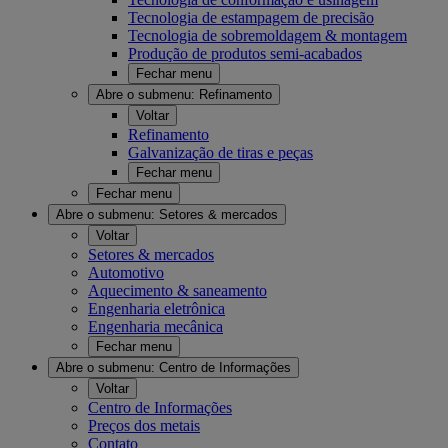
Tecnologia de estampagem de precisão
Tecnologia de sobremoldagem & montagem
Produção de produtos semi-acabados
Fechar menu
Abre o submenu:
Refinamento
Voltar
Refinamento
Galvanização de tiras e peças
Fechar menu
Fechar menu
Abre o submenu:
Setores & mercados
Voltar
Setores & mercados
Automotivo
Aquecimento & saneamento
Engenharia eletrônica
Engenharia mecânica
Fechar menu
Abre o submenu:
Centro de Informações
Voltar
Centro de Informações
Preços dos metais
Contato