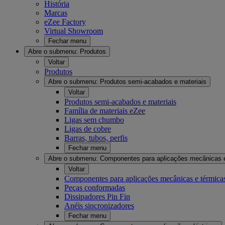
História
Marcas
eZee Factory
Virtual Showroom
Fechar menu
Abre o submenu:
Produtos
Voltar
Produtos
Abre o submenu:
Produtos semi-acabados e materiais
Voltar
Produtos semi-acabados e materiais
Família de materiais eZee
Ligas sem chumbo
Ligas de cobre
Barras, tubos, perfis
Fechar menu
Abre o submenu:
Componentes para aplicações mecânicas 
Voltar
Componentes para aplicações mecânicas e térmica
Peças conformadas
Dissipadores Pin Fin
Anéis sincronizadores
Fechar menu