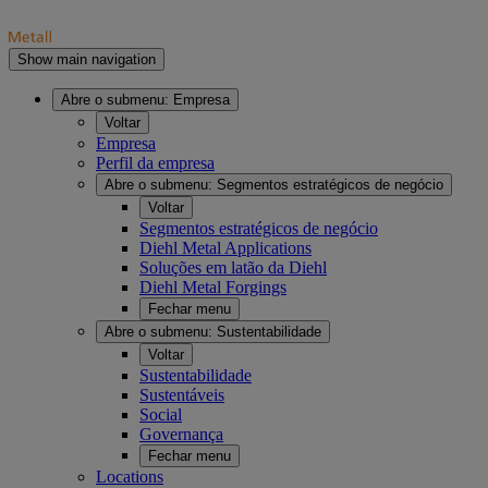
Show main navigation
Abre o submenu:
Empresa
Voltar
Empresa
Perfil da empresa
Abre o submenu:
Segmentos estratégicos de negócio
Voltar
Segmentos estratégicos de negócio
Diehl Metal Applications
Soluções em latão da Diehl
Diehl Metal Forgings
Fechar menu
Abre o submenu:
Sustentabilidade
Voltar
Sustentabilidade
Sustentáveis
Social
Governança
Fechar menu
Locations