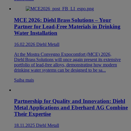
MCE 2026: Diehl Brass Solutions – Your
Partner for Lead-Free Materials in Drinking
Water Installation
16.02.2026
Diehl Metall
At the Mostra Convegno Expocomfort (MCE) 2026,
Diehl Brass Solutions will once again present its extensive
portfolio of lead-free alloys, demonstrating how modern
drinking water systems can be designed to be sa...
Saiba mais
Partnership for Quality and Innovation: Diehl
Metal Applications and Eberhard AG Combine
Their Expertise
18.11.2025
Diehl Metall