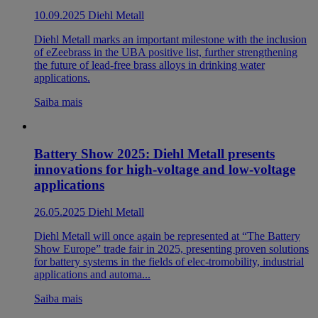
10.09.2025
Diehl Metall
Diehl Metall marks an important milestone with the inclusion
of eZeebrass in the UBA positive list, further strengthening
the future of lead-free brass alloys in drinking water
applications.
Saiba mais
Battery Show 2025: Diehl Metall presents
innovations for high-voltage and low-voltage
applications
26.05.2025
Diehl Metall
Diehl Metall will once again be represented at “The Battery
Show Europe” trade fair in 2025, presenting proven solutions
for battery systems in the fields of elec-tromobility, industrial
applications and automa...
Saiba mais