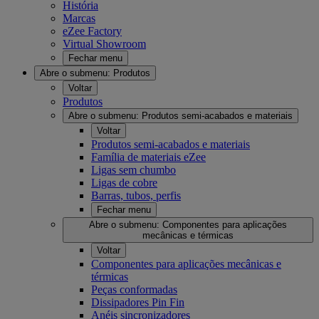
História
Marcas
eZee Factory
Virtual Showroom
Fechar menu
Abre o submenu:
Produtos
Voltar
Produtos
Abre o submenu:
Produtos semi-acabados e materiais
Voltar
Produtos semi-acabados e materiais
Família de materiais eZee
Ligas sem chumbo
Ligas de cobre
Barras, tubos, perfis
Fechar menu
Abre o submenu:
Componentes para aplicações
mecânicas e térmicas
Voltar
Componentes para aplicações mecânicas e
térmicas
Peças conformadas
Dissipadores Pin Fin
Anéis sincronizadores