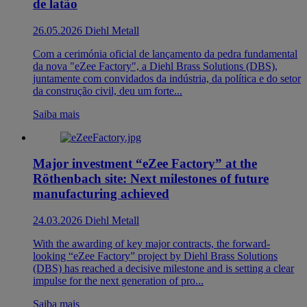
de latão
26.05.2026
Diehl Metall
Com a cerimónia oficial de lançamento da pedra fundamental
da nova "eZee Factory", a Diehl Brass Solutions (DBS),
juntamente com convidados da indústria, da política e do setor
da construção civil, deu um forte...
Saiba mais
Major investment “eZee Factory” at the
Röthenbach site: Next milestones of future
manufacturing achieved
24.03.2026
Diehl Metall
With the awarding of key major contracts, the forward-
looking “eZee Factory” project by Diehl Brass Solutions
(DBS) has reached a decisive milestone and is setting a clear
impulse for the next generation of pro...
Saiba mais