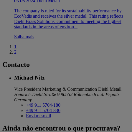
03.06.2024
Diehl Metall
The company is rated for its sustainability performance by
EcoVadis and receives the silver medal. This rating reflects
Diehl Brass Solutions' commitment to meeting the highest
standards in the areas of environ...
Saiba mais
1
2
Contacto
Michael Nitz
Vice President Marketing & Communication
Diehl Metall
Heinrich-Diehl-Straße 9
90552 Röthenbach a.d. Pegnitz
Germany
+49 911 5704-180
+49 911 5704-836
Enviar e-mail
Ainda não encontrou o que procurava?