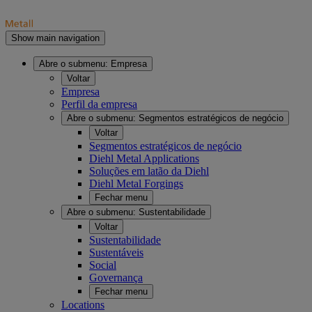
Show main navigation
Abre o submenu:
Empresa
Voltar
Empresa
Perfil da empresa
Abre o submenu:
Segmentos estratégicos de negócio
Voltar
Segmentos estratégicos de negócio
Diehl Metal Applications
Soluções em latão da Diehl
Diehl Metal Forgings
Fechar menu
Abre o submenu:
Sustentabilidade
Voltar
Sustentabilidade
Sustentáveis
Social
Governança
Fechar menu
Locations