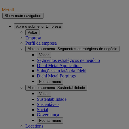
Show main navigation
Abre o submenu:
Empresa
Voltar
Empresa
Perfil da empresa
Abre o submenu:
Segmentos estratégicos de negócio
Voltar
Segmentos estratégicos de negócio
Diehl Metal Applications
Soluções em latão da Diehl
Diehl Metal Forgings
Fechar menu
Abre o submenu:
Sustentabilidade
Voltar
Sustentabilidade
Sustentáveis
Social
Governança
Fechar menu
Locations