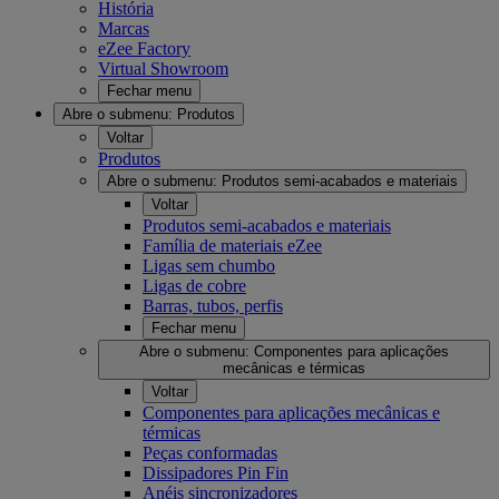
História
Marcas
eZee Factory
Virtual Showroom
Fechar menu
Abre o submenu:
Produtos
Voltar
Produtos
Abre o submenu:
Produtos semi-acabados e materiais
Voltar
Produtos semi-acabados e materiais
Família de materiais eZee
Ligas sem chumbo
Ligas de cobre
Barras, tubos, perfis
Fechar menu
Abre o submenu:
Componentes para aplicações
mecânicas e térmicas
Voltar
Componentes para aplicações mecânicas e
térmicas
Peças conformadas
Dissipadores Pin Fin
Anéis sincronizadores