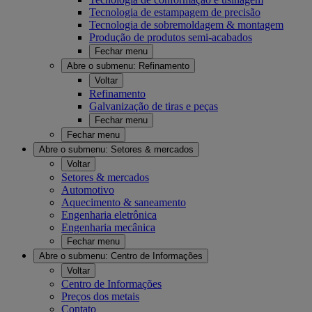
Tecnologia de estampagem de precisão
Tecnologia de sobremoldagem & montagem
Produção de produtos semi-acabados
Fechar menu
Abre o submenu:
Refinamento
Voltar
Refinamento
Galvanização de tiras e peças
Fechar menu
Fechar menu
Abre o submenu:
Setores & mercados
Voltar
Setores & mercados
Automotivo
Aquecimento & saneamento
Engenharia eletrônica
Engenharia mecânica
Fechar menu
Abre o submenu:
Centro de Informações
Voltar
Centro de Informações
Preços dos metais
Contato