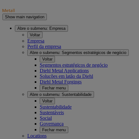
Show main navigation
Abre o submenu:
Empresa
Voltar
Empresa
Perfil da empresa
Abre o submenu:
Segmentos estratégicos de negócio
Voltar
Segmentos estratégicos de negócio
Diehl Metal Applications
Soluções em latão da Diehl
Diehl Metal Forgings
Fechar menu
Abre o submenu:
Sustentabilidade
Voltar
Sustentabilidade
Sustentáveis
Social
Governança
Fechar menu
Locations