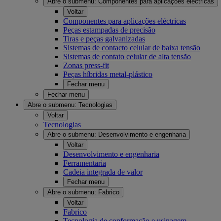
Abre o submenu:
Componentes para aplicações eléctricas
Voltar
Componentes para aplicações eléctricas
Peças estampadas de precisão
Tiras e peças galvanizadas
Sistemas de contacto celular de baixa tensão
Sistemas de contato celular de alta tensão
Zonas press-fit
Peças híbridas metal-plástico
Fechar menu
Fechar menu
Abre o submenu:
Tecnologias
Voltar
Tecnologias
Abre o submenu:
Desenvolvimento e engenharia
Voltar
Desenvolvimento e engenharia
Ferramentaria
Cadeia integrada de valor
Fechar menu
Abre o submenu:
Fabrico
Voltar
Fabrico
Tecnologia de conformação e usinagem