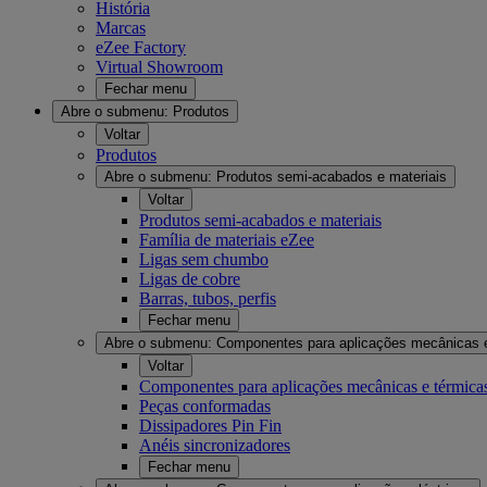
História
Marcas
eZee Factory
Virtual Showroom
Fechar menu
Abre o submenu:
Produtos
Voltar
Produtos
Abre o submenu:
Produtos semi-acabados e materiais
Voltar
Produtos semi-acabados e materiais
Família de materiais eZee
Ligas sem chumbo
Ligas de cobre
Barras, tubos, perfis
Fechar menu
Abre o submenu:
Componentes para aplicações mecânicas 
Voltar
Componentes para aplicações mecânicas e térmica
Peças conformadas
Dissipadores Pin Fin
Anéis sincronizadores
Fechar menu