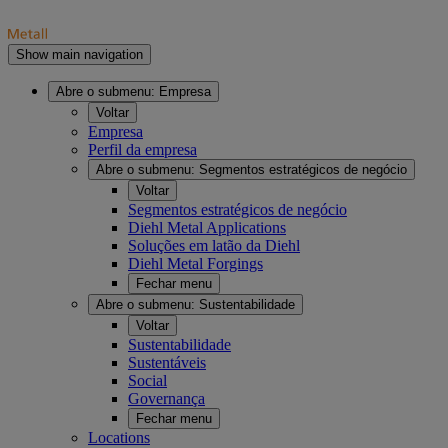
Show main navigation
Abre o submenu:
Empresa
Voltar
Empresa
Perfil da empresa
Abre o submenu:
Segmentos estratégicos de negócio
Voltar
Segmentos estratégicos de negócio
Diehl Metal Applications
Soluções em latão da Diehl
Diehl Metal Forgings
Fechar menu
Abre o submenu:
Sustentabilidade
Voltar
Sustentabilidade
Sustentáveis
Social
Governança
Fechar menu
Locations