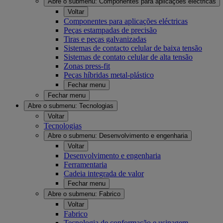
Abre o submenu:
Componentes para aplicações eléctricas
Voltar
Componentes para aplicações eléctricas
Peças estampadas de precisão
Tiras e peças galvanizadas
Sistemas de contacto celular de baixa tensão
Sistemas de contato celular de alta tensão
Zonas press-fit
Peças híbridas metal-plástico
Fechar menu
Fechar menu
Abre o submenu:
Tecnologias
Voltar
Tecnologias
Abre o submenu:
Desenvolvimento e engenharia
Voltar
Desenvolvimento e engenharia
Ferramentaria
Cadeia integrada de valor
Fechar menu
Abre o submenu:
Fabrico
Voltar
Fabrico
Tecnologia de conformação e usinagem