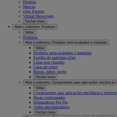
História
Marcas
eZee Factory
Virtual Showroom
Fechar menu
Abre o submenu:
Produtos
Voltar
Produtos
Abre o submenu:
Produtos semi-acabados e materiais
Voltar
Produtos semi-acabados e materiais
Família de materiais eZee
Ligas sem chumbo
Ligas de cobre
Barras, tubos, perfis
Fechar menu
Abre o submenu:
Componentes para aplicações mecânicas 
Voltar
Componentes para aplicações mecânicas e térmica
Peças conformadas
Dissipadores Pin Fin
Anéis sincronizadores
Fechar menu