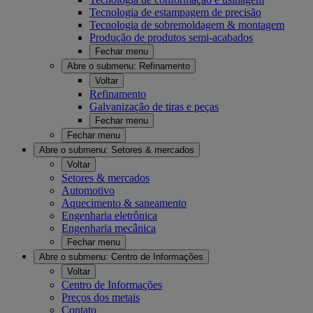
Tecnologia de estampagem de precisão
Tecnologia de sobremoldagem & montagem
Produção de produtos semi-acabados
Fechar menu
Abre o submenu:
Refinamento
Voltar
Refinamento
Galvanização de tiras e peças
Fechar menu
Fechar menu
Abre o submenu:
Setores & mercados
Voltar
Setores & mercados
Automotivo
Aquecimento & saneamento
Engenharia eletrônica
Engenharia mecânica
Fechar menu
Abre o submenu:
Centro de Informações
Voltar
Centro de Informações
Preços dos metais
Contato