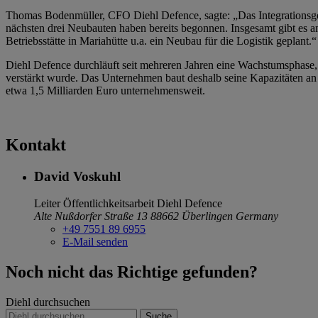
Thomas Bodenmüller, CFO Diehl Defence, sagte: „Das Integrationsgebä
nächsten drei Neubauten haben bereits begonnen. Insgesamt gibt es 
Betriebsstätte in Mariahütte u.a. ein Neubau für die Logistik geplant.
Diehl Defence durchläuft seit mehreren Jahren eine Wachstumsphase, 
verstärkt wurde. Das Unternehmen baut deshalb seine Kapazitäten an a
etwa 1,5 Milliarden Euro unternehmensweit.
Kontakt
David Voskuhl
Leiter Öffentlichkeitsarbeit
Diehl Defence
Alte Nußdorfer Straße 13
88662 Überlingen
Germany
+49 7551 89 6955
E-Mail senden
Noch nicht das Richtige gefunden?
Diehl durchsuchen
Suche