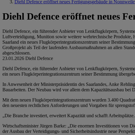
Diehl Defence eröffnet neues Fertigungsgebäude in Nonnweile
Diehl Defence eröffnet neues F
Diehl Defence, ein führender Anbieter von Lenkflugkörpern, Syste
Luftverteidigung, Munition sowie weitere wehrtechnische Produkte, 
Saarland ein neues Flugkörperintegrationszentrum seiner Bestimmung 
Großprojekt als Teil der laufenden Ausbaumaßnahmen an allen Stan
abgeschlossen.
23.01.2026
Diehl Defence
Diehl Defence, ein führender Anbieter von Lenkflugkörpern, System
ein neues Flugkörperintegrationszentrum seiner Bestimmung übergebe
In Anwesenheit der Ministerpräsidentin des Saarlandes, Anke Rehl
Bauarbeiten. Der Neubau wird vor allem dem Kapazitätsausbau bei Di
Mit dem neuen Flugkörperintegrationszentrum wurden 3.400 Quadratme
den neuesten rechtlichen Anforderungen und Vorgaben für sprengstof
„Die Branche investiert, erweitert Kapazität und schafft Arbeitsplätz
Wirtschaftsminister Jürgen Barke: „Die enormen Investitionen von Die
der Ausbau der Verteidigungs- und Sicherheitsindustrie neue Perspek