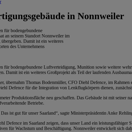
r
ertigungsgebäude in Nonnweiler
men für bodengebundene
hat an seinem Standort Nonnweiler im
übergeben. Damit ist ein weiteres
dorten des Unternehmens
en für bodengebundene Luftverteidigung, Munition sowie weitere wehr
n. Damit ist ein weiteres Großprojekt als Teil der laufenden Ausbau
inger, übernahm Thomas Bodenmüller, CFO Diehl Defence, im Rahmen ei
ehl Defence für die Integration von Lenkflugkörpern dienen, zunächst 
ter Produktionsfläche neu geschaffen. Das Gebäude ist mit seiner nac
fverarbeitende Betriebe.
e. Das ist gut für unser Saarland“, sagte Ministerpräsidentin Anke Rehli
hl Defence im Saarland zeigen, dass unser Land ein leistungsfähiger S
tiven für Wachstum und Beschäftigung. Nonnweiler entwickelt sich dabei