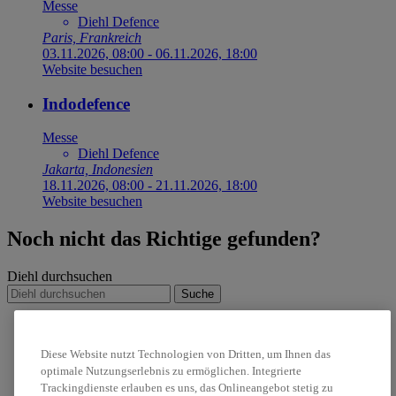
Messe
Diehl Defence
Paris, Frankreich
03.11.2026, 08:00
-
06.11.2026, 18:00
Website besuchen
Indodefence
Messe
Diehl Defence
Jakarta, Indonesien
18.11.2026, 08:00
-
21.11.2026, 18:00
Website besuchen
Noch nicht das Richtige gefunden?
Diehl durchsuchen
Suche
IRIS-T
Nachhaltigkeit
Diese Website nutzt Technologien von Dritten, um Ihnen das
Karriere
optimale Nutzungserlebnis zu ermöglichen. Integrierte
Trackingdienste erlauben es uns, das Onlineangebot stetig zu
linkedin