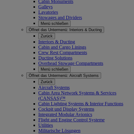
Cabin Monuments
Galleys
Lavatories
Stowages and Dividers
Menü schließen
Öffnet das Untermenü:
Interiors & Ducting
Zurück
Interiors & Ducting
Cabin and Cargo Linings
Crew Rest Compartments
Ducting Solutions
Overhead Stowage Compartments
Menü schließen
Öffnet das Untermenü:
Aircraft Systems
Zurück
Aircraft Systems
Cabin Area Network Systems & Services
(CANSAS)™
Cabin Lighting Systems & Interior Functions
Cockpit und Display Systems
Integrated Modular Avionics
Flight and Engine Control Systeme
Utilities
Militarische Lösungen